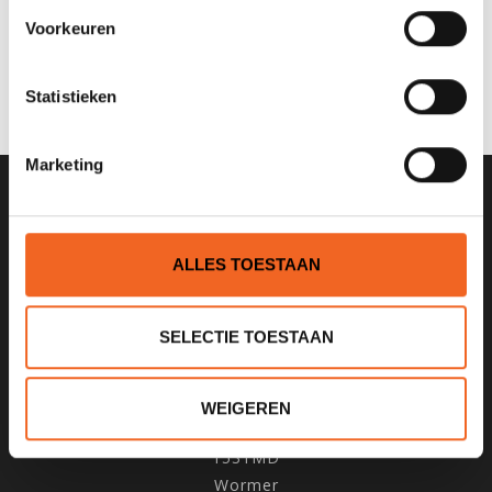
Voorkeuren
0 sterren op basis van 0 beoordelingen
JE BEOORDELING TOEVOEGEN
Statistieken
Marketing
SCHRIJF JE IN VOOR ONZE
NIEUWSBRIEF
ALLES TOESTAAN
SELECTIE TOESTAAN
KANOCENTRUM ARJAN BLOEM
WEIGEREN
Poelweg 1B
1531MD
Wormer