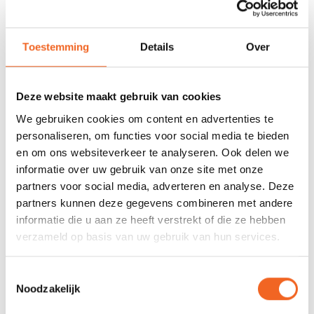
voorraad
678 GOOGLE REVIEWS
PROEFVAART
Toestemming
Details
Over
MOGELIJKHEID
Beoordeling 4,8/5
Bij onze showroom
sterren
locatie
Deze website maakt gebruik van cookies
We gebruiken cookies om content en advertenties te
INFORMATIE
personaliseren, om functies voor social media te bieden
en om ons websiteverkeer te analyseren. Ook delen we
Met deze Linder montageset kan een Linder kano meegenomen
informatie over uw gebruik van onze site met onze
worden achter de fiets. Deze set is alleen geschikt voor de
partners voor social media, adverteren en analyse. Deze
Linder Inkas modellen.
partners kunnen deze gegevens combineren met andere
informatie die u aan ze heeft verstrekt of die ze hebben
verzameld op basis van uw gebruik van hun services.
REVIEWS
Toestemmingsselectie
Noodzakelijk
Nog niet gewaardeerd