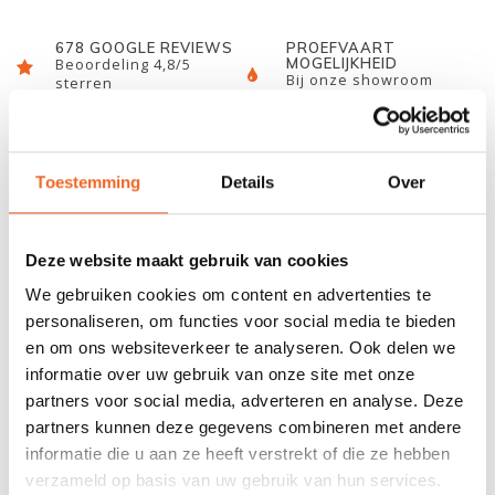
678 GOOGLE REVIEWS
PROEFVAART
MOGELIJKHEID
Beoordeling 4,8/5
Bij onze showroom
sterren
locatie
Toestemming
Details
Over
INFORMATIE
Een breed inzetbare, hoogwaardige taaie epoxylijm G/flex is
Deze website maakt gebruik van cookies
flexibeler dan standaard epoxylijmen en biedt toch een stijvere
en sterkere verbinding dan conventionele lijmen en
We gebruiken cookies om content en advertenties te
afdichtingskitten.
personaliseren, om functies voor social media te bieden
en om ons websiteverkeer te analyseren. Ook delen we
Toepassing:
Het maken van schokbestendige en watervaste
informatie over uw gebruik van onze site met onze
verlijmingen van polyester, keramiek, metalen, plastics,
partners voor social media, adverteren en analyse. Deze
polyethyleen en vochtige, moeilijk hechtende houten
partners kunnen deze gegevens combineren met andere
oppervlakken. Ideaal inzetbaar voor structurele verlijming van de
informatie die u aan ze heeft verstrekt of die ze hebben
meeste werkende materialen voor boven en onder water (bijv.
verzameld op basis van uw gebruik van hun services.