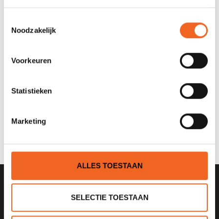
overnaadse boot constructies), maar ook voor in en om het
huis.
Toestemmingsselectie
Noodzakelijk
REVIEWS
Voorkeuren
Nog niet gewaardeerd
Statistieken
0 sterren op basis van 0 beoordelingen
Marketing
JE BEOORDELING TOEVOEGEN
ALLES TOESTAAN
SCHRIJF JE IN VOOR ONZE
SELECTIE TOESTAAN
NIEUWSBRIEF