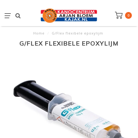
0
Home
/
G/Flex flexibele epoxylijm
G/FLEX FLEXIBELE EPOXYLIJM