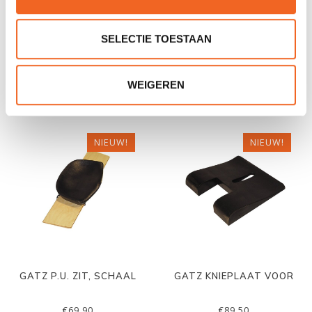
SELECTIE TOESTAAN
GATZ MOHAWK 470, GFK
GREY OWL SCOUT
€2.769,00
€59,00
€79,00
WEIGEREN
NIEUW!
NIEUW!
GATZ P.U. ZIT, SCHAAL
GATZ KNIEPLAAT VOOR
€69,90
€89,50