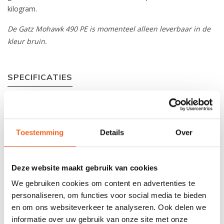
kilogram.
De Gatz Mohawk 490 PE is momenteel alleen leverbaar in de
kleur bruin.
SPECIFICATIES
Materiaal:
Polyethyleen
Lengte:
490 cm
Toestemming
Details
Over
Breedte:
90 cm
Gewicht:
36 kg
Deze website maakt gebruik van cookies
We gebruiken cookies om content en advertenties te
Capaciteit:
360 kg
personaliseren, om functies voor social media te bieden
en om ons websiteverkeer te analyseren. Ook delen we
informatie over uw gebruik van onze site met onze