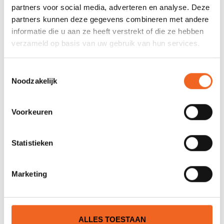
REVIEWS
partners voor social media, adverteren en analyse. Deze
partners kunnen deze gegevens combineren met andere
Nog niet gewaardeerd
informatie die u aan ze heeft verstrekt of die ze hebben
verzameld op basis van uw gebruik van hun services.
0 sterren op basis van 0 beoordelingen
Toestemmingsselectie
Noodzakelijk
JE BEOORDELING TOEVOEGEN
Voorkeuren
GERELATEERDE PRODUCTEN
Statistieken
NIEUW!
Marketing
ALLES TOESTAAN