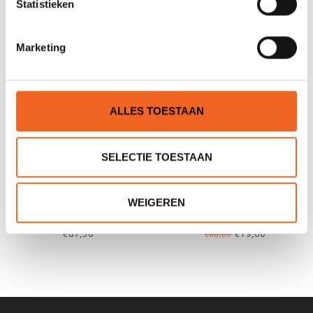
Statistieken
Marketing
NIEUW!
ALLES TOESTAAN
SELECTIE TOESTAAN
GATZ KNIEPLAAT ACHTER
PEAK PS KANO LUCHTZAK
WEIGEREN
SET, 90X85 65 LTR
€87,50
€79,00
€88,00