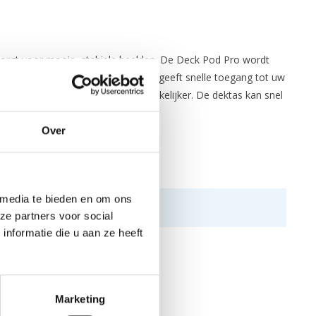
orgt voor mooie, stabiele beelden. De Deck Pod Pro wordt
evestigd kunnen worden. De dektas geeft snelle toegang tot uw
uiste benodigdheden een stuk makkelijker. De dektas kan snel
s).
Over
 media te bieden en om ons
ze partners voor social
nformatie die u aan ze heeft
Marketing