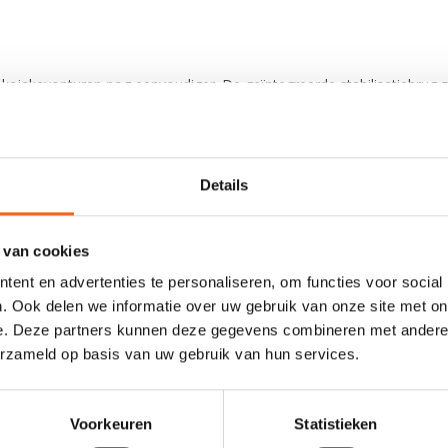
ajakavonturen nog eenvoudiger. De geïntegreerde stabilisatiebrug z
knop, smartphoneclip) zodat bijna alle telefoons en actioncamera's b
rgvak. Door de felgekleurde binnenkant is het terugvinden van de j
t het Deckhand bevestigingssysteem (ontworpen door Gearlab Outdoor
Details
 van cookies
ent en advertenties te personaliseren, om functies voor social
. Ook delen we informatie over uw gebruik van onze site met on
e. Deze partners kunnen deze gegevens combineren met andere i
0 sterren op basis van 0 beoordelingen
erzameld op basis van uw gebruik van hun services.
JE BEOORDELING TOEVOEGEN
Voorkeuren
Statistieken