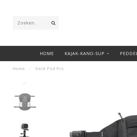
HOME
KAJAK-KANO-SUP
PEDDE
Home
/
Deck Pod Pro