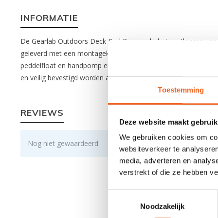
INFORMATIE
De Gearlab Outdoors Deck Pod Pro maakt het vastleggen van k
geleverd met een montagekit (aansluitbevestiging, 360° draai
peddelfloat en handpomp en onderop bevind zich een mesh opbe
en veilig bevestigd worden aan de deklijnen van de kajak me
Toestemming
REVIEWS
Deze website maakt gebruik
We gebruiken cookies om cont
Nog niet gewaardeerd
websiteverkeer te analyseren
media, adverteren en analys
verstrekt of die ze hebben v
Toestemmingsselectie
Noodzakelijk