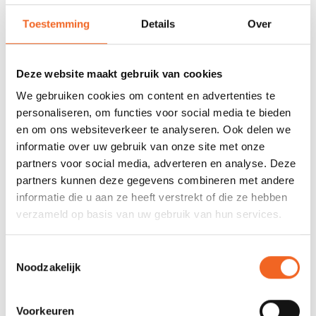
Toestemming
Details
Over
Nog niet gewaardeerd
0 sterren op basis van 0 beoordelingen
Deze website maakt gebruik van cookies
We gebruiken cookies om content en advertenties te
JE BEOORDELING TOEVOEGEN
personaliseren, om functies voor social media te bieden
en om ons websiteverkeer te analyseren. Ook delen we
informatie over uw gebruik van onze site met onze
GERELATEERDE PRODUCTEN
partners voor social media, adverteren en analyse. Deze
partners kunnen deze gegevens combineren met andere
informatie die u aan ze heeft verstrekt of die ze hebben
verzameld op basis van uw gebruik van hun services.
Toestemmingsselectie
Noodzakelijk
Voorkeuren