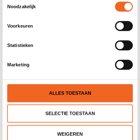
Toestemmingsselectie
Noodzakelijk
Voorkeuren
Statistieken
Marketing
GEARLAB OUTDOORS
KAJAK SPORT HANDPOMP,
DEKTAS DECK POD 2
LENSPOMP KS RVS
€89,00
€29,00
€39,00
ALLES TOESTAAN
SELECTIE TOESTAAN
WEIGEREN