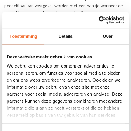
peddelfloat kan vastgezet worden met een haakje wanneer de
peddelfloat opgerold is, zodat de peddelfloat niet uitrolt. De
Rolling Float heeft een inhoud van tien liter en heeft opgeblazen
een afmeting van 52 x 23 x 22 centimeter.
Toestemming
Details
Over
REVIEWS
Deze website maakt gebruik van cookies
We gebruiken cookies om content en advertenties te
Nog niet gewaardeerd
personaliseren, om functies voor social media te bieden
en om ons websiteverkeer te analyseren. Ook delen we
0 sterren op basis van 0 beoordelingen
informatie over uw gebruik van onze site met onze
partners voor social media, adverteren en analyse. Deze
JE BEOORDELING TOEVOEGEN
partners kunnen deze gegevens combineren met andere
informatie die u aan ze heeft verstrekt of die ze hebben
verzameld op basis van uw gebruik van hun services.
GERELATEERDE PRODUCTEN