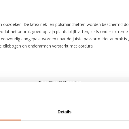
ren opzoeken. De latex nek- en polsmanchetten worden beschermd d
zodat het anorak goed op zijn plaats blijft zitten, zelfs onder extre
rak eenvoudig aangepast worden naar de juiste pasvorm. Het anorak is 
e ellebogen en onderarmen versterkt met cordura.
Toer/Zee/Wildwater
Air4 / 25.000 mm waterkolom
900 gram
Details
Latex met neopreen
Latex met neopreen