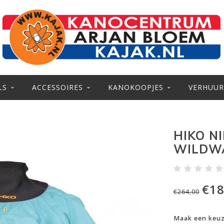
LS
ACCESSOIRES
KANOKOOPJES
VERHUUR
HIKO N
WILDW
€18
€264,00
Maak een keu