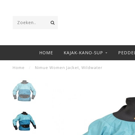
HOME
KAJAK-KANO-SUP
PEDDE
Home
/
Nimue Women Jacket, Wildwater