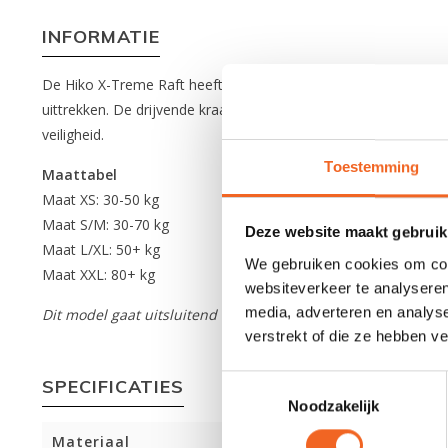
INFORMATIE
De Hiko X-Treme Raft heeft verstelbare romp- en schouderban
uittrekken. De drijvende kraag helpt het hoofd boven water te
veiligheid.
Toestemming
Maattabel
Maat XS: 30-50 kg
Maat S/M: 30-70 kg
Deze website maakt gebruik
Maat L/XL: 50+ kg
We gebruiken cookies om cont
Maat XXL: 80+ kg
websiteverkeer te analyseren
media, adverteren en analys
Dit model gaat uitsluitend op bestelling.
verstrekt of die ze hebben v
Toestemmingsselectie
SPECIFICATIES
Noodzakelijk
Materiaal