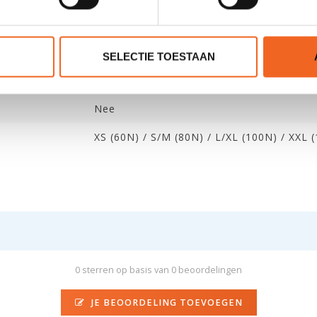
3 banden per zijkant + schouderbanden
Nee, vooringang met gespen
SELECTIE TOESTAAN
Nee
Nee
XS (60N) / S/M (80N) / L/XL (100N) / XXL 
0 sterren op basis van 0 beoordelingen
JE BEOORDELING TOEVOEGEN