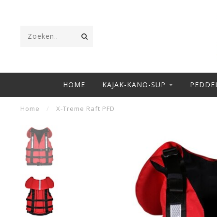
HOME
KAJAK-KANO-SUP
PEDDE
Home
/
X-Treme Raft PFD