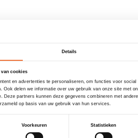
den voor een goede pasvorm en het juiste comfort. Het vest heeft d
 houden wanneer iemand op zijn rug drijft. Daarnaast is het zwemvest 
Details
 van cookies
ent en advertenties te personaliseren, om functies voor social
. Ook delen we informatie over uw gebruik van onze site met on
e. Deze partners kunnen deze gegevens combineren met andere i
erzameld op basis van uw gebruik van hun services.
Voorkeuren
Statistieken
Dupratex 600D + Oxford 210D Nylon, Cor