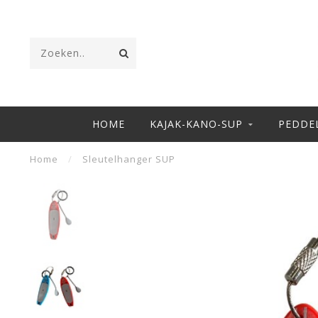
HOME
KAJAK-KANO-SUP
PEDDE
Home
/
Sleutelhanger SUP