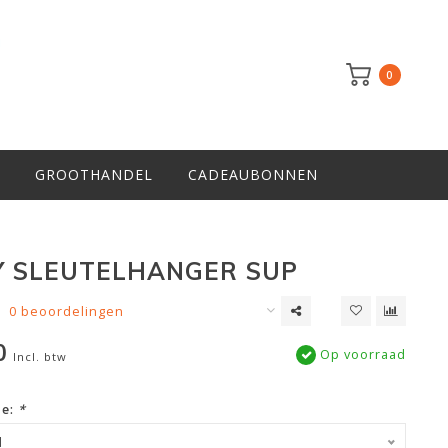
0
GROOTHANDEL
CADEAUBONNEN
 SLEUTELHANGER SUP
0 beoordelingen
0
Op voorraad
Incl. btw
ze:
*
d