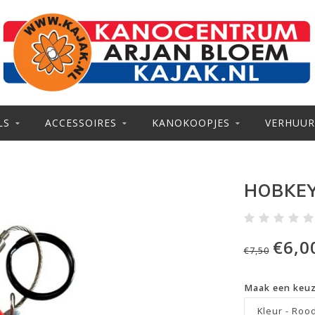
LS
ACCESSOIRES
KANOKOOPJES
VERHUUR
HOBKEY
€6,0
€7,50
Maak een keu
Kleur - Roo