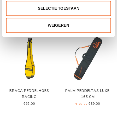
RUK SPORT PEDDEL-
REED PEDDEL-DEKTAS,
LEASH, COILED
PADDLE BRITCHES MESH
SELECTIE TOESTAAN
€15,00
€35,00
€19,00
€39,00
WEIGEREN
BRACA PEDDELHOES
PALM PEDDELTAS LUXE,
RACING
165 CM
€65,00
€89,00
€107,00