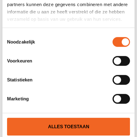
Nog niet gewaardeerd
partners kunnen deze gegevens combineren met andere
informatie die u aan ze heeft verstrekt of die ze hebben
verzameld op basis van uw gebruik van hun services.
0 sterren op basis van 0 beoordelingen
JE BEOORDELING TOEVOEGEN
Toestemmingsselectie
Noodzakelijk
GERELATEERDE PRODUCTEN
Voorkeuren
Statistieken
Marketing
ALLES TOESTAAN