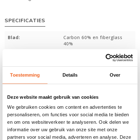
SPECIFICATIES
Blad:
Carbon 60% en fiberglass
40%
Steel:
Carbon
Deelbaar:
Ja + 360º graden en lengte
verstelbaar
Toestemming
Details
Over
Bladoppervlak:
660 cm2
Deze website maakt gebruik van cookies
Gewicht:
780 gr.
We gebruiken cookies om content en advertenties te
personaliseren, om functies voor social media te bieden
en om ons websiteverkeer te analyseren. Ook delen we
REVIEWS
informatie over uw gebruik van onze site met onze
partners voor social media, adverteren en analyse. Deze