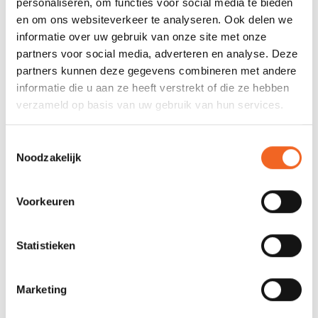
personaliseren, om functies voor social media te bieden
Gewicht:
24 kg
en om ons websiteverkeer te analyseren. Ook delen we
Capaciteit:
140 kg
informatie over uw gebruik van onze site met onze
partners voor social media, adverteren en analyse. Deze
partners kunnen deze gegevens combineren met andere
REVIEWS
informatie die u aan ze heeft verstrekt of die ze hebben
verzameld op basis van uw gebruik van hun services.
Nog niet gewaardeerd
Toestemmingsselectie
Noodzakelijk
0 sterren op basis van 0 beoordelingen
Voorkeuren
JE BEOORDELING TOEVOEGEN
Statistieken
GERELATEERDE PRODUCTEN
Marketing