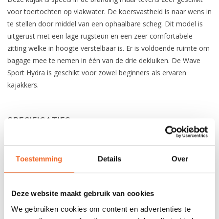
voor toertochten op vlakwater. De koersvastheid is naar wens in
te stellen door middel van een ophaalbare scheg. Dit model is
uitgerust met een lage rugsteun en een zeer comfortabele
zitting welke in hoogte verstelbaar is. Er is voldoende ruimte om
bagage mee te nemen in één van de drie dekluiken. De Wave
Sport Hydra is geschikt voor zowel beginners als ervaren
kajakkers.
SPECIFICATIES
Materiaal:
Polyethyleen
Toestemming
Details
Over
Lengte:
452 cm
Breedte:
59.5 cm
Deze website maakt gebruik van cookies
Kuiplengte:
93 cm
We gebruiken cookies om content en advertenties te