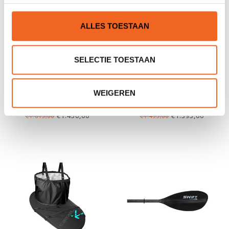
ALLES TOESTAAN
SELECTIE TOESTAAN
P&H VIRGO MV, SCHEG,
NORTH SHORE ASPECT
WEIGEREN
MZ3
HV, SCHEG
€1.450,00
€1.395,00
€1.615,00
€1.495,00