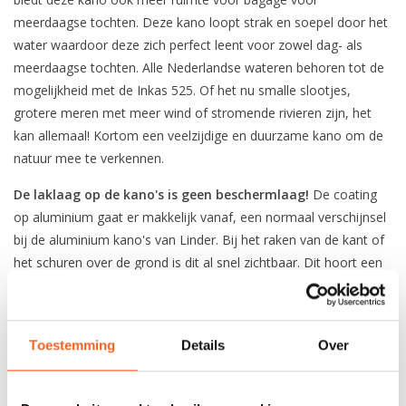
meerdaagse tochten. Deze kano loopt strak en soepel door het
water waardoor deze zich perfect leent voor zowel dag- als
meerdaagse tochten. Alle Nederlandse wateren behoren tot de
mogelijkheid met de Inkas 525. Of het nu smalle slootjes,
grotere meren met meer wind of stromende rivieren zijn, het
kan allemaal! Kortom een veelzijdige en duurzame kano om de
natuur mee te verkennen.
De laklaag op de kano's is geen beschermlaag!
De coating
op aluminium gaat er makkelijk vanaf, een normaal verschijnsel
bij de aluminium kano's van Linder. Bij het raken van de kant of
het schuren over de grond is dit al snel zichtbaar. Dit hoort een
beetje bij de kano!
Toestemming
Details
Over
SPECIFICATIES
Materiaal:
Aluminium