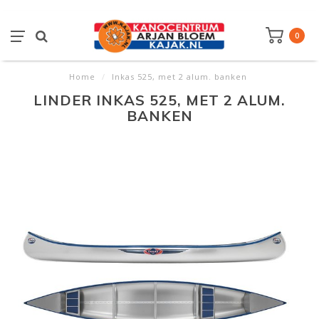
0
Home
/
Inkas 525, met 2 alum. banken
LINDER INKAS 525, MET 2 ALUM.
BANKEN