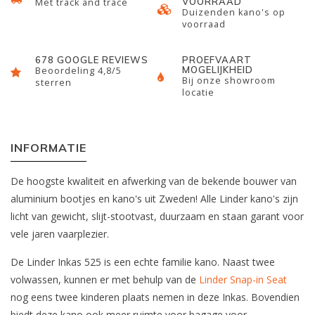
VOORRAAD
Met track and trace
Duizenden kano's op
voorraad
678 GOOGLE REVIEWS
PROEFVAART
MOGELIJKHEID
Beoordeling 4,8/5
Bij onze showroom
sterren
locatie
INFORMATIE
De hoogste kwaliteit en afwerking van de bekende bouwer van
aluminium bootjes en kano's uit Zweden! Alle Linder kano's zijn
licht van gewicht, slijt-stootvast, duurzaam en staan garant voor
vele jaren vaarplezier.
De Linder Inkas 525 is een echte familie kano. Naast twee
volwassen, kunnen er met behulp van de
Linder Snap-in Seat
nog eens twee kinderen plaats nemen in deze Inkas. Bovendien
biedt deze kano ook meer ruimte voor bagage voor