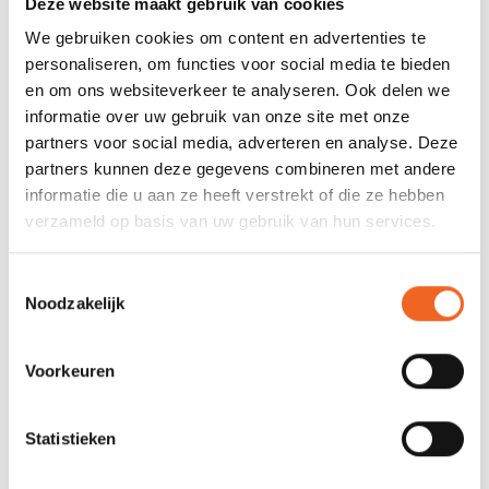
Deze website maakt gebruik van cookies
Lengte:
525 cm
We gebruiken cookies om content en advertenties te
personaliseren, om functies voor social media te bieden
Breedte:
90 cm
en om ons websiteverkeer te analyseren. Ook delen we
informatie over uw gebruik van onze site met onze
Gewicht:
38 kg
partners voor social media, adverteren en analyse. Deze
Capaciteit:
400 kg
partners kunnen deze gegevens combineren met andere
informatie die u aan ze heeft verstrekt of die ze hebben
verzameld op basis van uw gebruik van hun services.
REVIEWS
Toestemmingsselectie
Noodzakelijk
Nog niet gewaardeerd
Voorkeuren
0 sterren op basis van 0 beoordelingen
JE BEOORDELING TOEVOEGEN
Statistieken