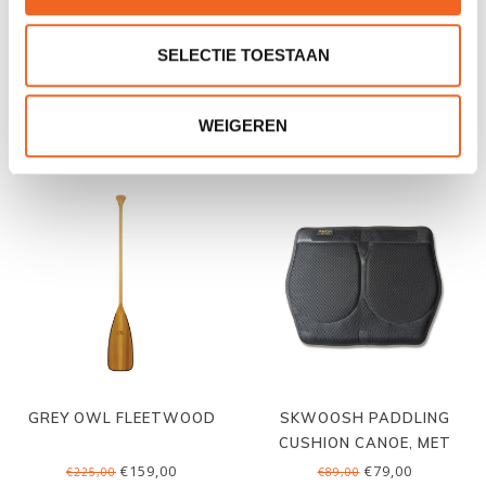
GREY OWL PATHFINDER
GREY OWL SUGAR ISLAND
SELECTIE TOESTAAN
€99,00
€109,00
€139,00
€159,00
WEIGEREN
GREY OWL FLEETWOOD
SKWOOSH PADDLING
CUSHION CANOE, MET
BANDJES
€159,00
€79,00
€225,00
€89,00