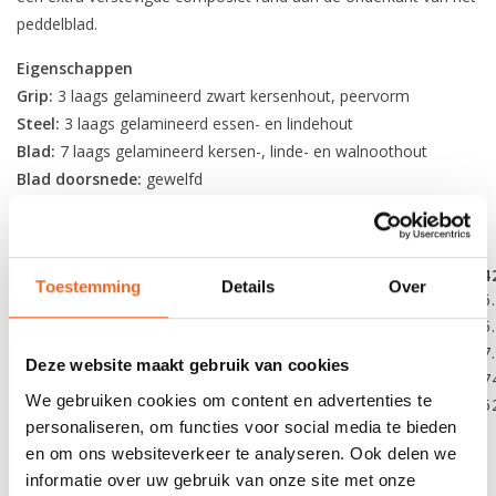
peddelblad.
Eigenschappen
Grip:
3 laags gelamineerd zwart kersenhout, peervorm
Steel:
3 laags gelamineerd essen- en lindehout
Blad:
7 laags gelamineerd kersen-, linde- en walnoothout
Blad doorsnede:
gewelfd
Tip materiaal & stijl:
gietepoxy, recht
Finish:
hoogglanzend polyurethaan met UV blokkering
Totale lengte:
132 cm (52”)
137 cm (54”)
14
Toestemming
Details
Over
Steel lengte:
76.2 cm
81.3 cm
86
Blad lengte:
55.9 cm
55.9 cm
55
Blad breedte:
17.8 cm
17.8 cm
17
Deze website maakt gebruik van cookies
Blad oppervlakte:
774 cm2
774 cm2
77
We gebruiken cookies om content en advertenties te
Gewicht:
567 gram
610 gram
65
personaliseren, om functies voor social media te bieden
en om ons websiteverkeer te analyseren. Ook delen we
informatie over uw gebruik van onze site met onze
REVIEWS