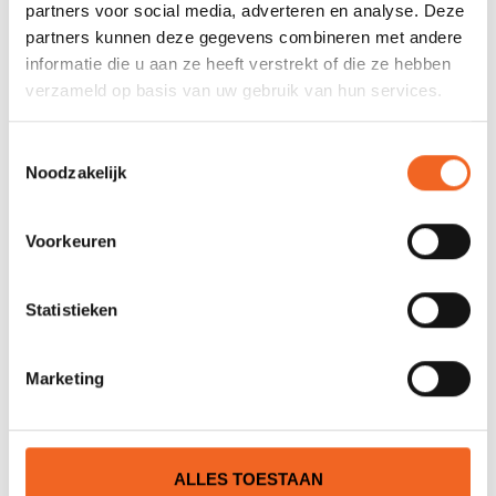
partners voor social media, adverteren en analyse. Deze
partners kunnen deze gegevens combineren met andere
Nog niet gewaardeerd
informatie die u aan ze heeft verstrekt of die ze hebben
verzameld op basis van uw gebruik van hun services.
0 sterren op basis van 0 beoordelingen
Toestemmingsselectie
JE BEOORDELING TOEVOEGEN
Noodzakelijk
Voorkeuren
GERELATEERDE PRODUCTEN
Statistieken
Marketing
ALLES TOESTAAN