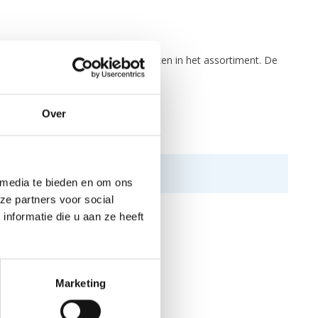
mee één van de langere korte broeken in het assortiment. De
ragen.
Over
 media te bieden en om ons
ze partners voor social
nformatie die u aan ze heeft
Marketing
N