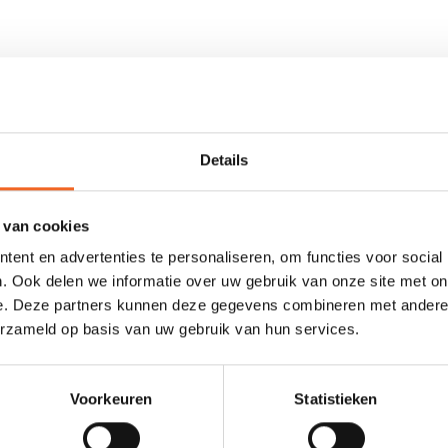
r neopreen. Deze korte broek valt tot net boven de knieën en is daar
en anti-slip laag, waardoor de broek goed blijft zitten tijdens het d
Details
 van cookies
ent en advertenties te personaliseren, om functies voor social
. Ook delen we informatie over uw gebruik van onze site met on
0 sterren op basis van 0 beoordelingen
e. Deze partners kunnen deze gegevens combineren met andere i
erzameld op basis van uw gebruik van hun services.
JE BEOORDELING TOEVOEGEN
Voorkeuren
Statistieken
GERELATEERDE PRODUCTE