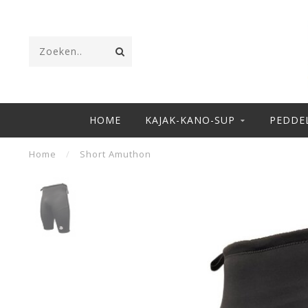
HOME
KAJAK-KANO-SUP
PEDDE
Home
/
Short Amuthon