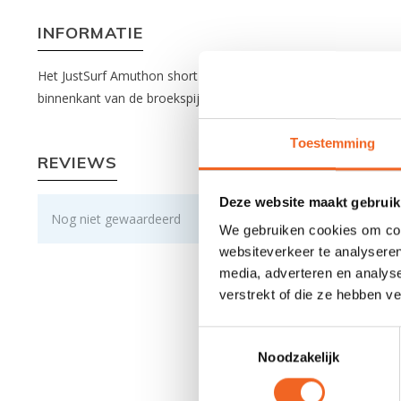
INFORMATIE
Het JustSurf Amuthon short is gemaakt van soepel 2 millimete
binnenkant van de broekspijpen en de middel zijn voorzien van e
Toestemming
REVIEWS
Deze website maakt gebruik
Nog niet gewaardeerd
We gebruiken cookies om cont
websiteverkeer te analyseren
media, adverteren en analys
verstrekt of die ze hebben v
Toestemmingsselectie
Noodzakelijk