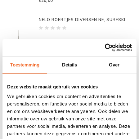
€20,00
NELO ROERTJES DIVERSEN NE, SURFSKI
€35,00
Toestemming
Details
Over
NELO ROERKABEL 8 MTR., SURFSKI
Deze website maakt gebruik van cookies
We gebruiken cookies om content en advertenties te
personaliseren, om functies voor social media te bieden
en om ons websiteverkeer te analyseren. Ook delen we
€12,00
informatie over uw gebruik van onze site met onze
partners voor social media, adverteren en analyse. Deze
partners kunnen deze gegevens combineren met andere
NELO CABLE STRETCHER MET ROERKABEL