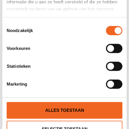
informatie die u aan ze heeft verstrekt of die ze hebben
verzameld op basis van uw gebruik van hun services.
Toestemmingsselectie
Noodzakelijk
€12,00
Voorkeuren
EPIC ANTISLIP FOOTPADS
Statistieken
Marketing
€25,00
NELO ANTISLIP FOOTPAD
ALLES TOESTAAN
SELECTIE TOESTAAN