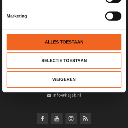
SCHRIJF JE IN VOOR ONZE
NIEUWSBRIEF
Marketing
ALLES TOESTAAN
KANOCENTRUM ARJAN BLOEM
Poelweg 1B
SELECTIE TOESTAAN
1531MD
Wormer
WEIGEREN
075 621 8805
info@kajak.nl