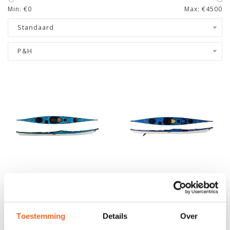
Min: €
0
Max: €
4500
Standaard
P&H
P&H CETUS CLASSIC,
P&H CETUS, SCHEG
SCHEG
€3.495,00
€4.495,00
€3.635,00
€4.805,00
Toestemming
Details
Over