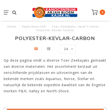
0
Home
/
Kajak-Kano-SUP
/
Toer-Zeekajaks, vanaf 5 meter
/
Polyester-Kevlar-Carbon
POLYESTER-KEVLAR-CARBON
24
Op deze pagina vindt u diverse Toer-Zeekajaks gemaakt
van diverse materialen. Het assortiment bestaat uit
verschillende prijsklassen en uitvoeringen van de
bekende merken zoals Aquarius, Norse, Stellar en
natuurlijk de bekende expeditie-kwaliteit van de Engelse
merken P&H, Valley en North-Shore.