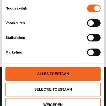
Toestemmingsselectie
Noodzakelijk
REVIEWS
Voorkeuren
Nog niet gewaardeerd
Statistieken
0 sterren op basis van 0 beoordelingen
JE BEOORDELING TOEVOEGEN
Marketing
ALLES TOESTAAN
SCHRIJF JE IN VOOR ONZE
NIEUWSBRIEF
SELECTIE TOESTAAN
WEIGEREN