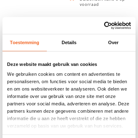
voorraad
678 GOOGLE REVIEWS
PROEFVAART
MOGELIJKHEID
Beoordeling 4,8/5
Bij onze showroom
sterren
locatie
Toestemming
Details
Over
INFORMATIE
Deze website maakt gebruik van cookies
De Fine Adjusters van Kajak Sport zijn speciaal ontworpen voor
We gebruiken cookies om content en advertenties te
het afstellen van roerkabels. De verstelmarge is 31 cm en heeft
personaliseren, om functies voor social media te bieden
een hoog gebruiksgemak. Wordt geleverd als paar en inclusief 2
en om ons websiteverkeer te analyseren. Ook delen we
keer 4.5 meter Dyneema roerlijn.
informatie over uw gebruik van onze site met onze
partners voor social media, adverteren en analyse. Deze
Specificaties
partners kunnen deze gegevens combineren met andere
Gewicht: 6 gram
informatie die u aan ze heeft verstrekt of die ze hebben
Lengte: 65 mm
verzameld op basis van uw gebruik van hun services.
breedte: 18 mm