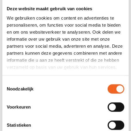
JE BEOORDELING TOEVOEGEN
Deze website maakt gebruik van cookies
We gebruiken cookies om content en advertenties te
GERELATEERDE PRODUCTEN
personaliseren, om functies voor social media te bieden
en om ons websiteverkeer te analyseren. Ook delen we
informatie over uw gebruik van onze site met onze
partners voor social media, adverteren en analyse. Deze
partners kunnen deze gegevens combineren met andere
informatie die u aan ze heeft verstrekt of die ze hebben
verzameld op basis van uw gebruik van hun services.
Toestemmingsselectie
Noodzakelijk
KANO-NATUUR ROUTES,
FALK KAART WEERRIBBEN
FRIESLAND
34
Voorkeuren
€19,00
€8,50
Statistieken