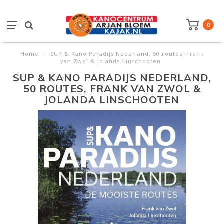
0
Home
/
SUP & Kano Paradijs Nederland, 50 routes, Frank
van Zwol & Jolanda Linschooten
SUP & KANO PARADIJS NEDERLAND,
50 ROUTES, FRANK VAN ZWOL &
JOLANDA LINSCHOOTEN