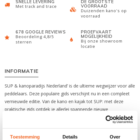
SNELLE LEVERING
DE GROOTSTE
VOORRAAD
Met track and trace
Duizenden kano's op
voorraad
678 GOOGLE REVIEWS
PROEFVAART
MOGELIJKHEID
Beoordeling 4,8/5
Bij onze showroom
sterren
locatie
INFORMATIE
SUP & kanoparadijs Nederland’ is de ultieme wegwijzer voor alle
peddelaars. Deze populaire gids verschijnt nu in een compleet
vernieuwde editie. Van de kano en kajak tot SUP: met deze
praktische gids ontdek je allerlei spannende nieuwe
peddelroutes voor dagtochten en meerdaagse tochten op het
water. Stap op je board, in je kano of in je kajak en ga op
avontuur. ‘SUP & kanoparadijs Nederland’ staat boordevol
Toestemming
Details
Over