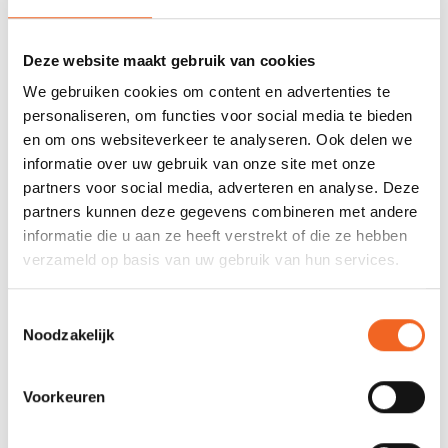
praktische tips voor zowel de beginnende als de gevorderde
peddelaar. Vind inspiratie voor nieuwe tochten, download gps-
routes en navigeer je een weg naar een nieuwe
Deze website maakt gebruik van cookies
ontdekkingstocht. Met ‘SUP & kanoparadijs Nederland’ kan het
We gebruiken cookies om content en advertenties te
peddelavontuur pas echt beginnen.
personaliseren, om functies voor social media te bieden
en om ons websiteverkeer te analyseren. Ook delen we
De auteurs voeren en fotografeerden alle tochten zelf, 50
informatie over uw gebruik van onze site met onze
routes met veel extra info!
partners voor social media, adverteren en analyse. Deze
partners kunnen deze gegevens combineren met andere
informatie die u aan ze heeft verstrekt of die ze hebben
REVIEWS
verzameld op basis van uw gebruik van hun services.
Nog niet gewaardeerd
Toestemmingsselectie
Noodzakelijk
0 sterren op basis van 0 beoordelingen
Voorkeuren
JE BEOORDELING TOEVOEGEN