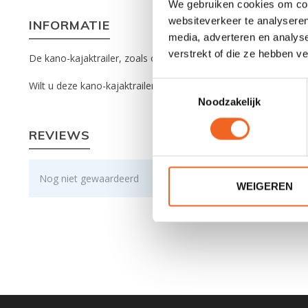
We gebruiken cookies om cont
websiteverkeer te analyseren
INFORMATIE
media, adverteren en analys
verstrekt of die ze hebben v
De kano-kajaktrailer, zoals op de foto, is geschikt voor 16 e
Wilt u deze kano-kajaktrailer aanschaffen als vereniging of b
Toestemmingsselectie
Noodzakelijk
REVIEWS
Nog niet gewaardeerd
WEIGEREN