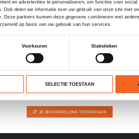
ent en advertenties te personaliseren, om functies voor social
. Ook delen we informatie over uw gebruik van onze site met on
e. Deze partners kunnen deze gegevens combineren met andere i
erzameld op basis van uw gebruik van hun services.
enpersoons kajaks of 8 Canadese kano's of 8 grote tweepersoons kajak
edrijf? Neem dan contact met ons op via
info@kajak.nl
.
Voorkeuren
Statistieken
SELECTIE TOESTAAN
0 sterren op basis van 0 beoordelingen
JE BEOORDELING TOEVOEGEN