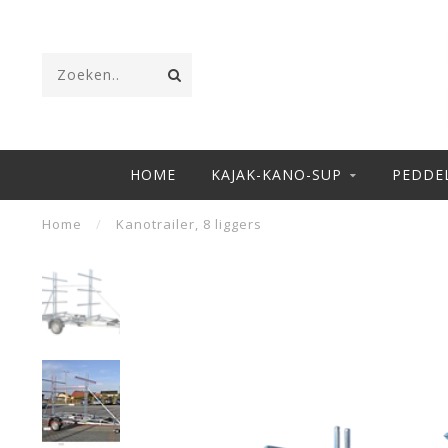
HOME
KAJAK-KANO-SUP
PEDDE
Home
/
Kanotrailer, 8 liggers