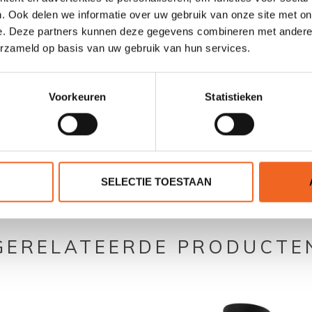
. Ook delen we informatie over uw gebruik van onze site met on
75-100 kg
e. Deze partners kunnen deze gegevens combineren met andere i
erzameld op basis van uw gebruik van hun services.
Voorkeuren
Statistieken
0 sterren op basis van 0 beoordelingen
SELECTIE TOESTAAN
JE BEOORDELING TOEVOEGEN
GERELATEERDE PRODUCTE