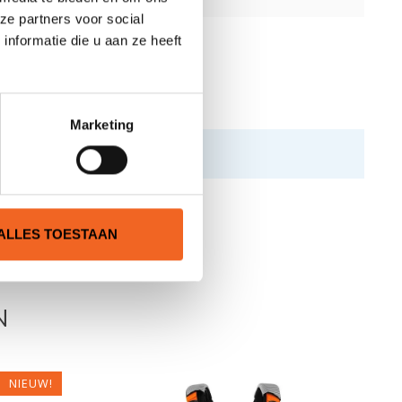
ze partners voor social
nformatie die u aan ze heeft
Marketing
ALLES TOESTAAN
N
NIEUW!