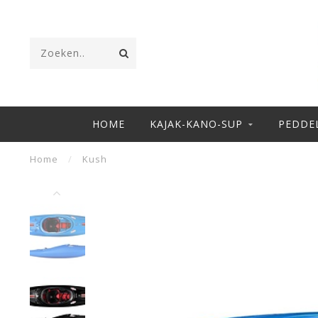
HOME
KAJAK-KANO-SUP
PEDDE
Home
/
Kush