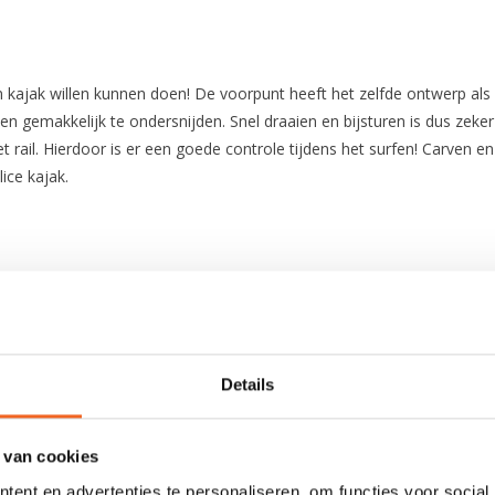
 kajak willen kunnen doen! De voorpunt heeft het zelfde ontwerp als 
en gemakkelijk te ondersnijden. Snel draaien en bijsturen is dus zek
 rail. Hierdoor is er een goede controle tijdens het surfen! Carven e
lice kajak.
270 cm
67 cm
Details
90 cm
290 L
 van cookies
ent en advertenties te personaliseren, om functies voor social
20 kg