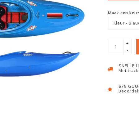
Maak een keu
Kleur - Bla
SNELLE 
Met track
678 GOO
Beoordeli