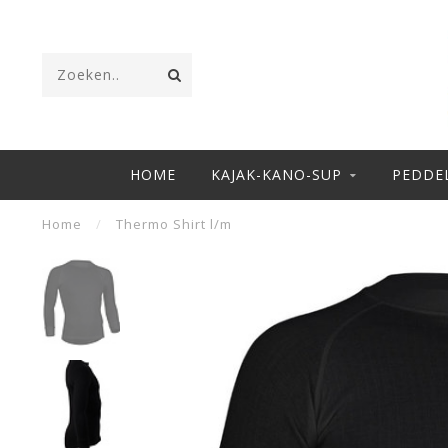
HOME
KAJAK-KANO-SUP
PEDDE
Home
/
Thermo Shirt l/m