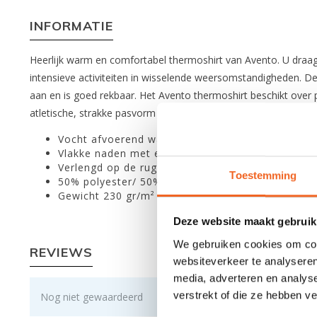
INFORMATIE
Heerlijk warm en comfortabel thermoshirt van Avento. U draagt 
intensieve activiteiten in wisselende weersomstandigheden. De 
aan en is goed rekbaar. Het Avento thermoshirt beschikt over p
atletische, strakke pasvorm met een iets langere achterkant
Vocht afvoerend waardoor lichaam droog en warm
Vlakke naden met elastische manchetten
Verlengd op de rug
Toestemming
50% polyester/ 50% viscose
Gewicht 230 gr/m²
Deze website maakt gebruik
We gebruiken cookies om cont
REVIEWS
websiteverkeer te analyseren
media, adverteren en analys
verstrekt of die ze hebben v
Nog niet gewaardeerd