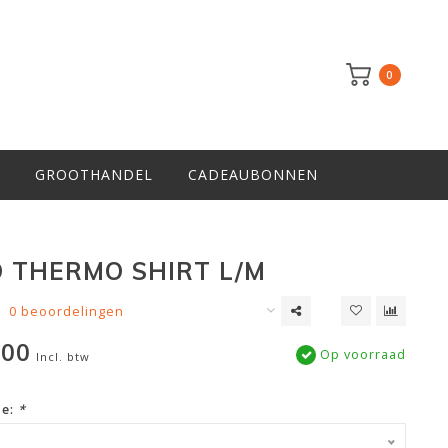
0
GROOTHANDEL
CADEAUBONNEN
 THERMO SHIRT L/M
0 beoordelingen
,00
Op voorraad
Incl. btw
ze:
*