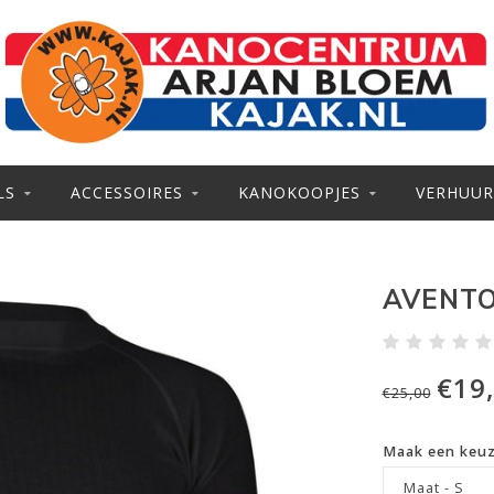
LS
ACCESSOIRES
KANOKOOPJES
VERHUUR
AVENTO
€19
€25,00
Maak een keu
Maat - S