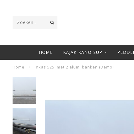
HOME
KAJAK-KANO-SUP
PEDDE
Home
/
Inkas 525, met 2 alum. banken (Demo)