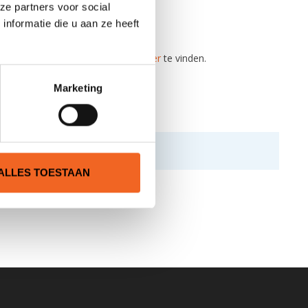
ze partners voor social
nformatie die u aan ze heeft
atie over de Linder Inkas 525 is
hier
te vinden.
Marketing
ALLES TOESTAAN