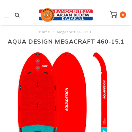
0
Home
/
Megacraft 460-15.1
AQUA DESIGN MEGACRAFT 460-15.1