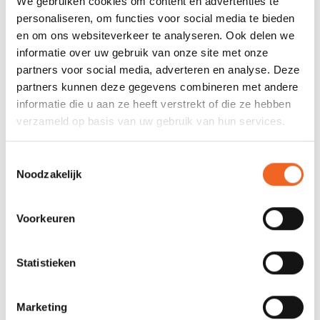
We gebruiken cookies om content en advertenties te
Capaciteit:
650 kg
personaliseren, om functies voor social media te bieden
Vinnen:
3 afneembaar
en om ons websiteverkeer te analyseren. Ook delen we
informatie over uw gebruik van onze site met onze
Luchtdruk:
15 PSI
partners voor social media, adverteren en analyse. Deze
partners kunnen deze gegevens combineren met andere
informatie die u aan ze heeft verstrekt of die ze hebben
REVIEWS
verzameld op basis van uw gebruik van hun services.
Toestemmingsselectie
Nog niet gewaardeerd
Noodzakelijk
0 sterren op basis van 0 beoordelingen
Voorkeuren
JE BEOORDELING TOEVOEGEN
Statistieken
GERELATEERDE PRODUCTEN
Marketing