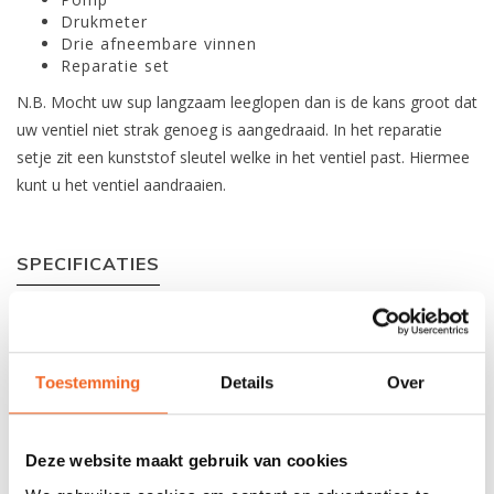
Drukmeter
Drie afneembare vinnen
Reparatie set
N.B. Mocht uw sup langzaam leeglopen dan is de kans groot dat
uw ventiel niet strak genoeg is aangedraaid. In het reparatie
setje zit een kunststof sleutel welke in het ventiel past. Hiermee
kunt u het ventiel aandraaien.
SPECIFICATIES
Lengte:
460 cm / 15'1''
Breedte:
160 cm / 5'2''
Toestemming
Details
Over
Dikte:
20 cm
Gewicht:
31 kg
Deze website maakt gebruik van cookies