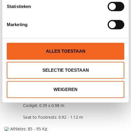
Seat to Footrests: 0.74 - 1.05 m
Statistieken
Athletes: 70 - 80 Kg
Maat L:
Marketing
Boat: 5.2 x 0.41 m
Cockpit: 0.39 x 0.96 m
ALLES TOESTAAN
Seat to Footrests: 0.79 - 1.1 m
Athletes: 75 - 85 Kg
SELECTIE TOESTAAN
Maat XXL:
WEIGEREN
Boat: 5.2 x 0.41 m
Cockpit: 0.39 x 0.98 m
Seat to Footrests: 0.92 - 1.12 m
Athletes: 85 - 95 Kg