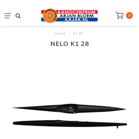
0
Home
/
K1 28
NELO K1 28