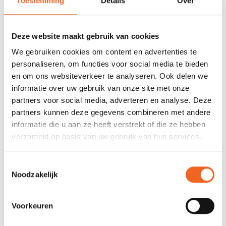
Toestemming
Details
Over
Cockpit: 0.37 x 0.91 m
Seat to Footrests: 0.65 - 0.93 m
Deze website maakt gebruik van cookies
Athletes: < 65 Kg
We gebruiken cookies om content en advertenties te
personaliseren, om functies voor social media te bieden
Maat M:
en om ons websiteverkeer te analyseren. Ook delen we
Boat: 5.2 x 0.41 m
informatie over uw gebruik van onze site met onze
partners voor social media, adverteren en analyse. Deze
Cockpit: 0.38 x 0.91 m
partners kunnen deze gegevens combineren met andere
informatie die u aan ze heeft verstrekt of die ze hebben
Seat to Footrests: 0.73 - 0.91 m
verzameld op basis van uw gebruik van hun services.
Athletes: 60 - 70 Kg
Toestemmingsselectie
Maat ML:
Noodzakelijk
Boat: 5.2 x 0.41 m
Voorkeuren
Cockpit: 0.39 x 0.94 m