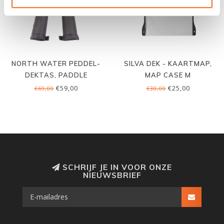
NORTH WATER PEDDEL-
SILVA DEK - KAARTMAP,
DEKTAS, PADDLE
MAP CASE M
BRITCHES
€59,00
€25,00
€69,00
€30,00
SCHRIJF JE IN VOOR ONZE
NIEUWSBRIEF