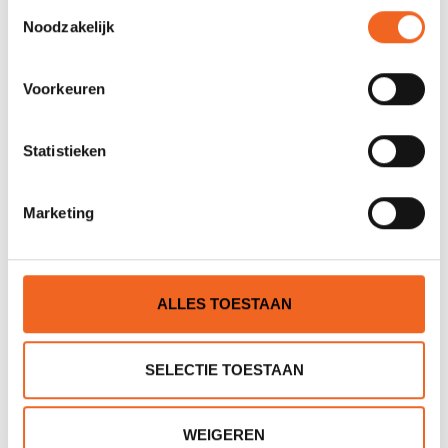
Toestemmingsselectie
Noodzakelijk
Voorkeuren
Statistieken
Marketing
GEARLAB OUTDOORS
NORTH WATER
DECK POD PRO
UNDERDECK BAG
€129,00
€75,00
€95,00
ALLES TOESTAAN
SELECTIE TOESTAAN
WEIGEREN