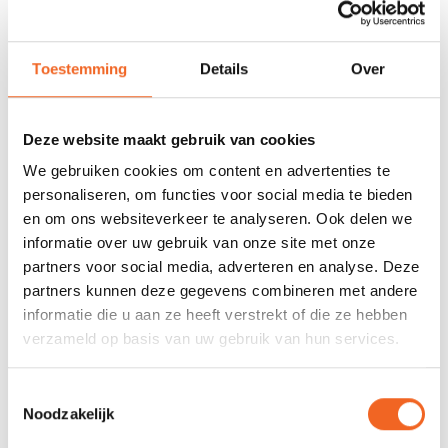
REVIEWS
Toestemming
Details
Over
Nog niet gewaardeerd
Deze website maakt gebruik van cookies
We gebruiken cookies om content en advertenties te
0 sterren op basis van 0 beoordelingen
personaliseren, om functies voor social media te bieden
en om ons websiteverkeer te analyseren. Ook delen we
JE BEOORDELING TOEVOEGEN
informatie over uw gebruik van onze site met onze
partners voor social media, adverteren en analyse. Deze
partners kunnen deze gegevens combineren met andere
GERELATEERDE PRODUCTEN
informatie die u aan ze heeft verstrekt of die ze hebben
verzameld op basis van uw gebruik van hun services.
Toestemmingsselectie
Noodzakelijk