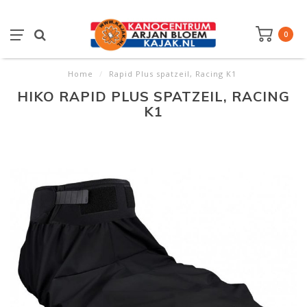
0
Home
/
Rapid Plus spatzeil, Racing K1
HIKO RAPID PLUS SPATZEIL, RACING
K1