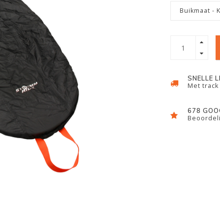
Buikmaat - 
SNELLE 
Met track
678 GOO
Beoordeli