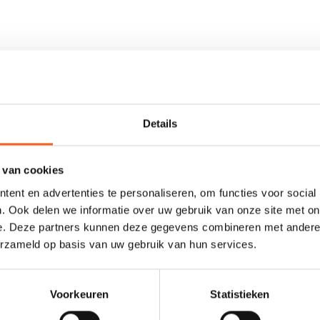
 spatzeil is uitgerust met een opvallende grijplus en is verstelbaar ro
ft vanzelfsprekend een kleinere omvang om de middel dan de Senior var
Details
 van cookies
ent en advertenties te personaliseren, om functies voor social
. Ook delen we informatie over uw gebruik van onze site met on
e. Deze partners kunnen deze gegevens combineren met andere i
0 sterren op basis van 0 beoordelingen
erzameld op basis van uw gebruik van hun services.
JE BEOORDELING TOEVOEGEN
Voorkeuren
Statistieken