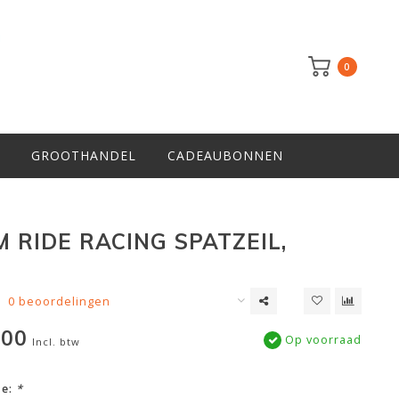
0
GROOTHANDEL
CADEAUBONNEN
 RIDE RACING SPATZEIL,
0 beoordelingen
,00
Op voorraad
Incl. btw
ze:
*