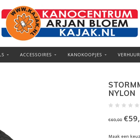
LS
ACCESSOIRES
KANOKOOPJES
VERHUUR
STORMM
NYLON
€59
€69,00
Maak een keu