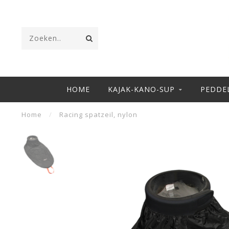
HOME
KAJAK-KANO-SUP
PEDDE
Home
/
Racing spatzeil, nylon