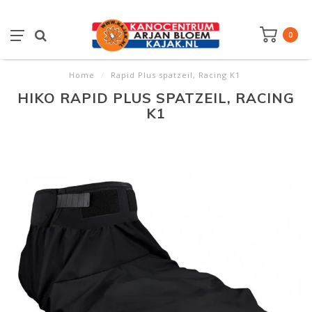
0
Home
/
Rapid Plus spatzeil, Racing K1
HIKO RAPID PLUS SPATZEIL, RACING
K1