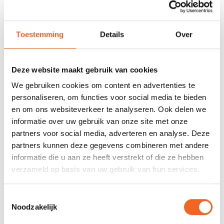
REVIEWS
Toestemming
Details
Over
Nog niet gewaardeerd
Deze website maakt gebruik van cookies
We gebruiken cookies om content en advertenties te
0 sterren op basis van 0 beoordelingen
personaliseren, om functies voor social media te bieden
en om ons websiteverkeer te analyseren. Ook delen we
JE BEOORDELING TOEVOEGEN
informatie over uw gebruik van onze site met onze
partners voor social media, adverteren en analyse. Deze
partners kunnen deze gegevens combineren met andere
GERELATEERDE PRODUCTEN
informatie die u aan ze heeft verstrekt of die ze hebben
verzameld op basis van uw gebruik van hun services.
Toestemmingsselectie
Noodzakelijk