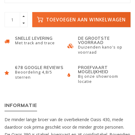
TOEVOEGEN AAN WINKELWAGEN
SNELLE LEVERING
DE GROOTSTE
VOORRAAD
Met track and trace
Duizenden kano's op
voorraad
678 GOOGLE REVIEWS
PROEFVAART
MOGELIJKHEID
Beoordeling 4,8/5
Bij onze showroom
sterren
locatie
INFORMATIE
De minder lange broer van de overbekende Oasis 430, mede
daardoor ook prima geschikt voor de minder grote personen.
De Oasis 390 is stabiel, koersvast en zit comfortabel. Bovendien