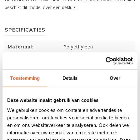
beschikt dit model over een dekluik.
SPECIFICATIES
Materiaal:
Polyethyleen
Lengte:
390 cm
Breedte:
63 cm
Toestemming
Details
Over
Kuiplengte:
86 cm
Gewicht:
19 kg
Deze website maakt gebruik van cookies
Capaciteit:
110 kg
We gebruiken cookies om content en advertenties te
personaliseren, om functies voor social media te bieden
en om ons websiteverkeer te analyseren. Ook delen we
REVIEWS
informatie over uw gebruik van onze site met onze