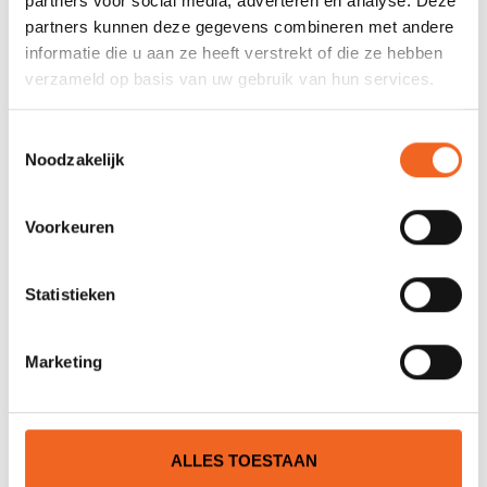
partners voor social media, adverteren en analyse. Deze
partners kunnen deze gegevens combineren met andere
Nog niet gewaardeerd
informatie die u aan ze heeft verstrekt of die ze hebben
verzameld op basis van uw gebruik van hun services.
0 sterren op basis van 0 beoordelingen
Toestemmingsselectie
JE BEOORDELING TOEVOEGEN
Noodzakelijk
Voorkeuren
GERELATEERDE PRODUCTEN
Statistieken
Marketing
ALLES TOESTAAN