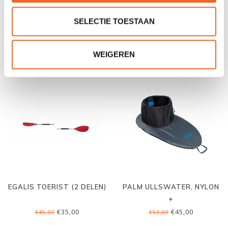
PERCEPTION EXPRESSION
RAINBOW OASIS 430 LUXE
SELECTIE TOESTAAN
11, SCHEG
€995,00
€795,00
€1.229,00
€950,00
WEIGEREN
EGALIS TOERIST (2 DELEN)
PALM ULLSWATER, NYLON
+
€35,00
€45,00
€45,00
€53,00