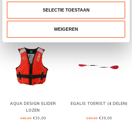
KAJAK WATERDICHTE TAS
FIDLOCK TELEFOONTASJE
SELECTIE TOESTAAN
12 LTR, PVC
MAGNEETSLUITING
€12,50
€19,50
€17,00
€23,50
WEIGEREN
AQUA DESIGN SLIDER
EGALIS TOERIST (4 DELEN)
LOZEN
€35,00
€39,00
€45,00
€49,00