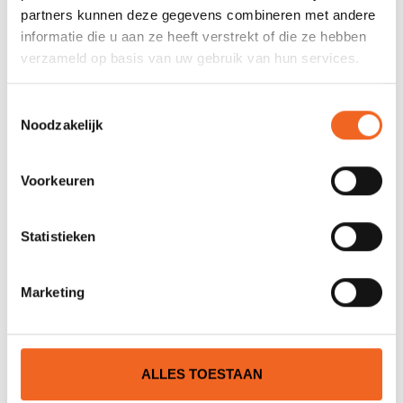
partners kunnen deze gegevens combineren met andere
Nog niet gewaardeerd
informatie die u aan ze heeft verstrekt of die ze hebben
verzameld op basis van uw gebruik van hun services.
0 sterren op basis van 0 beoordelingen
JE BEOORDELING TOEVOEGEN
Toestemmingsselectie
Noodzakelijk
GERELATEERDE PRODUCTEN
Voorkeuren
Statistieken
VAAK GEKOCHT
Marketing
ALLES TOESTAAN