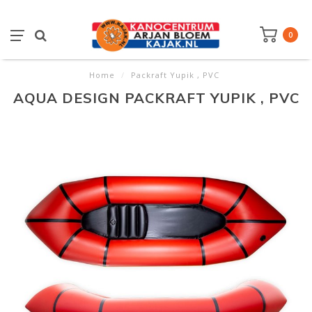
0
Home
/
Packraft Yupik , PVC
AQUA DESIGN PACKRAFT YUPIK , PVC