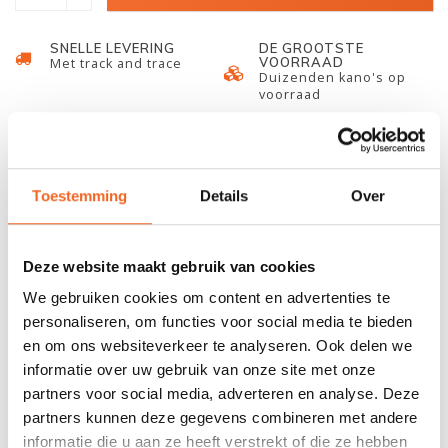
SNELLE LEVERING
DE GROOTSTE
VOORRAAD
Met track and trace
Duizenden kano's op
voorraad
678 GOOGLE REVIEWS
PROEFVAART
MOGELIJKHEID
Beoordeling 4,8/5
Bij onze showroom
sterren
locatie
Toestemming
Details
Over
Deze website maakt gebruik van cookies
INFORMATIE
We gebruiken cookies om content en advertenties te
Extra lichtgewicht, prestatiecomfortkussen voor de peddelaar
personaliseren, om functies voor social media te bieden
die gewoon iets extra's tussen lichaam en boot wil. De Skwoosh
en om ons websiteverkeer te analyseren. Ook delen we
Kayak-pad gebruikt gefluïdiseerde gel om de druk op de
informatie over uw gebruik van onze site met onze
zitbeenderen te verlichten en helpt om gevoelloosheid te
partners voor social media, adverteren en analyse. Deze
elimineren. Het unieke ontwerp is voorzien van een
partners kunnen deze gegevens combineren met andere
wrijvingsarme bovenstof voor soepel peddelen en een super
informatie die u aan ze heeft verstrekt of die ze hebben