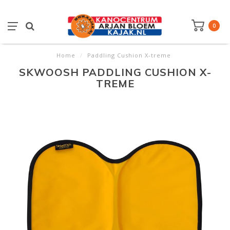
0
Home
/
Paddling Cushion X-treme
SKWOOSH PADDLING CUSHION X-
TREME