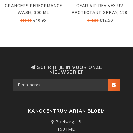
GRANGERS PERFORMANCE
GEAR AID REVIVEX UV
WASH, 300 ML
PROTECTANT SPRAY, 120
ML
€10,95
€12,50
€13,95
€14,50
SCHRIJF JE IN VOOR ONZE
NIEUWSBRIEF
KANOCENTRUM ARJAN BLOEM
Poelweg 1B
1531MD