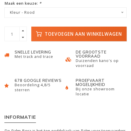
Maak een keuze:
*
Kleur - Rood
TOEVOEGEN AAN WINKELWAGEN
SNELLE LEVERING
DE GROOTSTE
VOORRAAD
Met track and trace
Duizenden kano's op
voorraad
678 GOOGLE REVIEWS
PROEFVAART
MOGELIJKHEID
Beoordeling 4,8/5
Bij onze showroom
sterren
locatie
INFORMATIE
De Palm Bora is het top peddeljack van Palm voor toervaarders