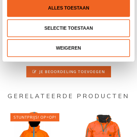
Spatzeil schacht
Ja
ALLES TOESTAAN
REVIEWS
SELECTIE TOESTAAN
Nog niet gewaardeerd
WEIGEREN
0 sterren op basis van 0 beoordelingen
JE BEOORDELING TOEVOEGEN
GERELATEERDE PRODUCTEN
STUNTPRIJS! OP=OP!