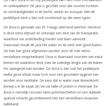
en zeekajakkers! Dit jack is geschikt voor alle soorten tochten
en omstandigheden in de herfst, winter en voorjaar. Met dit
peddeljack bent u dan ook voorbereid op alle weer typen.
De Bora is gemaakt van XP 3-laags ademend weefsel. Hierdoor
is deze extra slijtvast en ontsnapt een deel van de transpiratie
waardoor uw onderkleding minder snel klam aanvoelt.
Daarnaast houdt dit jack het water en de wind zeer goed buiten.
De hals kan goed afgesloten worden door de met velcro
verstelbare neopreenband. Deze is daarnaast voorzien van extra
binnen rits waardoor deze over de volledige lengte van de buiten
rits opengezet kan worden. De Bora is dan ook het peddeljack
welke goed afsluit maar toch voor een grootdeel opgezet kan
worden voor ventilatie. De kans dat er water naar binnenkomt
(terwijl u in de kajak zit) via uw taille of polsen is minimaal. De
Bora is namelijk voorzien latex polsmanchetten en een dubbele
spatzeil schacht gecombineerd met een verstelbare neopreen
tailleband.