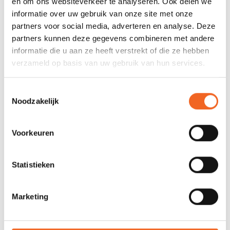
en om ons websiteverkeer te analyseren. Ook delen we
informatie over uw gebruik van onze site met onze
partners voor social media, adverteren en analyse. Deze
SPECIFICATIES
partners kunnen deze gegevens combineren met andere
informatie die u aan ze heeft verstrekt of die ze hebben
Toepassing
Toer/Zee
verzameld op basis van uw gebruik van hun services.
Materiaal
XP 3-laags / 20.000 mm
waterkolom
Toestemmingsselectie
Noodzakelijk
Gewicht
869 gr. (L)
Afsluiting nek
Neopreen velcro verstelbaar
Voorkeuren
+ dubbele rits (YKK)
Afsluiting pols
Latex + neopreen velcro
Statistieken
verstelbaar
Capuchon
Ja
Marketing
Zakjes
2