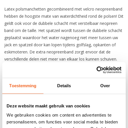
Latex polsmanchetten gecombineerd met velcro neopreenband
hebben de hoogste mate van waterdichtheid rond de polsen! Dit
geldt ook voor de dubbele schacht met verstelbaar neopreen
band om de taille. Het spatzeil wordt tussen de dubbele schacht
geplaatst waardoor het water nagenoeg niet meer tussen uw
jack en spatzeil door kan lopen tijdens golfslag, opkanten of
eskimoteren. De extra neopreenband zorgt ervoor dat de
verschillende delen niet meer van elkaar los kunnen schuiven.
Extra duurzame stof
Ademend vermogen
Hals met extra binnen rits
Toestemming
Details
Over
Dubbele schacht met neopreen verstelbare
tailleband
Verstelbare capuchon welke in kraag opgerold kan
worden
Deze website maakt gebruik van cookies
Fleece gevoerde hals
We gebruiken cookies om content en advertenties te
2 spatwaterdichte zakken
Reflecterende details
personaliseren, om functies voor social media te bieden