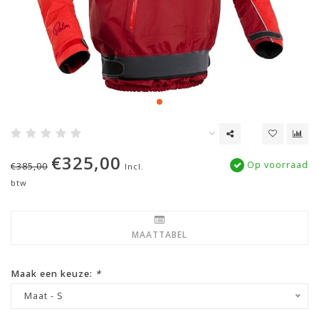
€325,00
Op voorraad
€385,00
Incl.
btw
MAATTABEL
Maak een keuze:
*
Maat - S