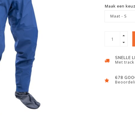
Maak een keu
Maat - S
SNELLE 
Met track
678 GOO
Beoordeli