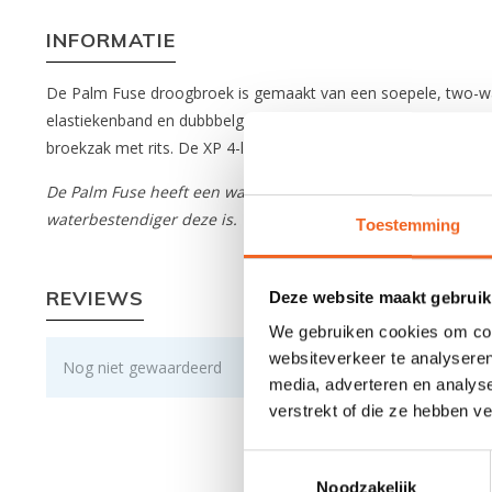
INFORMATIE
De Palm Fuse droogbroek is gemaakt van een soepele, two-way
elastiekenband en dubbbelgetapete sokken van ademend, 4-laag
broekzak met rits. De XP 4-laags stof is sterk en slijtvast en 
De Palm Fuse heeft een waterkolom van 25.000 mm, dit geeft
waterbestendiger deze is. Toch is het goed om te weten dat bi
Toestemming
REVIEWS
Deze website maakt gebruik
We gebruiken cookies om cont
websiteverkeer te analyseren
Nog niet gewaardeerd
media, adverteren en analys
verstrekt of die ze hebben v
Toestemmingsselectie
Noodzakelijk