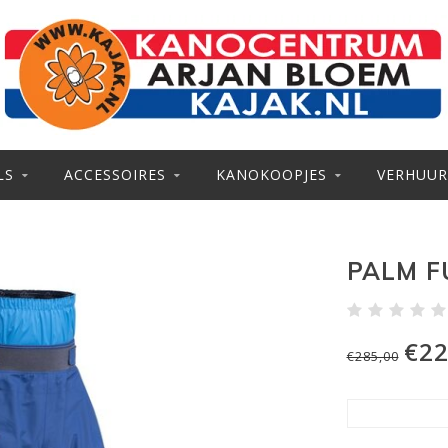
LS
ACCESSOIRES
KANOKOOPJES
VERHUUR
PALM F
€22
€285,00