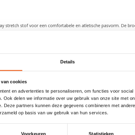
 stretch stof voor een comfortabele en atletische pasvorm. De bro
s stof. De broek is gemaakt van XP 4-laags stretchstof (PFAS-vrij 
kan daarmee veel hebben.
 aan hoeveel druk water op het materiaal kan uitoefenen voordat 
j continue frictie, bijvoorbeeld bij continu contact tussen het zitv
Details
 van cookies
ent en advertenties te personaliseren, om functies voor social
. Ook delen we informatie over uw gebruik van onze site met on
e. Deze partners kunnen deze gegevens combineren met andere i
erzameld op basis van uw gebruik van hun services.
0 sterren op basis van 0 beoordelingen
JE BEOORDELING TOEVOEGEN
Voorkeuren
Statistieken