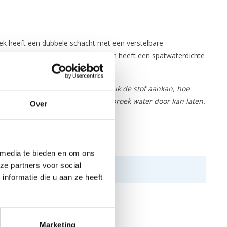
ek heeft een dubbele schacht met een verstelbare
en gemaakt van gerecycled nylon) en heeft een spatwaterdichte
het erdoorheen lekt. Hoe meer druk de stof aankan, hoe
lak en de zitting van de kajak, de broek water door kan laten.
Over
 media te bieden en om ons
ze partners voor social
nformatie die u aan ze heeft
Marketing