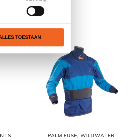
N
ALLES TOESTAAN
ANTS
PALM FUSE, WILDWATER