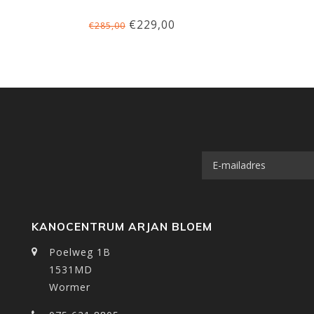
€229,00
€285,00
KANOCENTRUM ARJAN BLOEM
Poelweg 1B
1531MD
Wormer