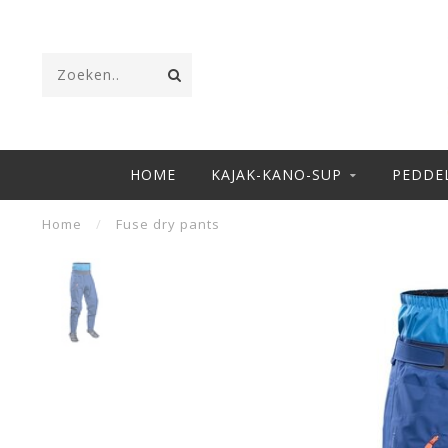
HOME
KAJAK-KANO-SUP
PEDDE
Home
/
Fuse dry pants