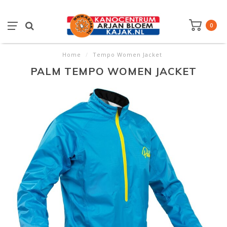
0
Home
/
Tempo Women Jacket
PALM TEMPO WOMEN JACKET