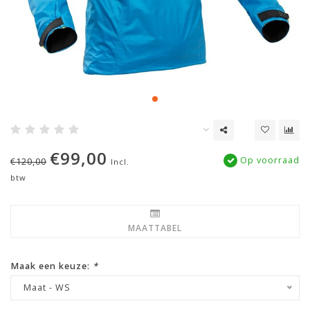
€99,00
Op voorraad
€120,00
Incl.
btw
MAATTABEL
Maak een keuze:
*
Maat - WS