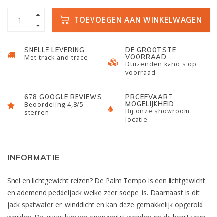
TOEVOEGEN AAN WINKELWAGEN
SNELLE LEVERING
DE GROOTSTE
VOORRAAD
Met track and trace
Duizenden kano's op
voorraad
678 GOOGLE REVIEWS
PROEFVAART
MOGELIJKHEID
Beoordeling 4,8/5
Bij onze showroom
sterren
locatie
INFORMATIE
Snel en lichtgewicht reizen? De Palm Tempo is een lichtgewicht
en ademend peddeljack welke zeer soepel is. Daarnaast is dit
jack spatwater en winddicht en kan deze gemakkelijk opgerold
worden. De kraag kan ver opengeritst worden op de borst voor