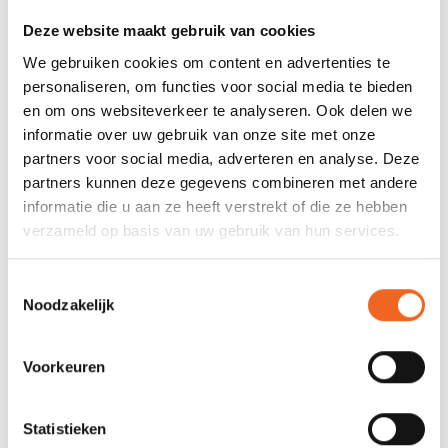
Gewicht
218 gr. (W-M)
Deze website maakt gebruik van cookies
Afsluiting nek
Rits (YKK)
We gebruiken cookies om content en advertenties te
personaliseren, om functies voor social media te bieden
Afsluiting pols
ExoSkin + velcro verstelbaar
en om ons websiteverkeer te analyseren. Ook delen we
informatie over uw gebruik van onze site met onze
Capuchon
Nee
partners voor social media, adverteren en analyse. Deze
Zakjes
0
partners kunnen deze gegevens combineren met andere
informatie die u aan ze heeft verstrekt of die ze hebben
Spatzeil schacht
Nee
verzameld op basis van uw gebruik van hun services.
Toestemmingsselectie
REVIEWS
Noodzakelijk
Nog niet gewaardeerd
Voorkeuren
0 sterren op basis van 0 beoordelingen
Statistieken