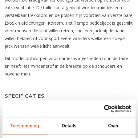
extra ventilatie. De taille kan afgedicht worden middels een
verstelbaar trekkoord en de polsen zijn voorzien van verstelbare
ExoSkin afdichtingen. Kortom, Het Tempo peddeljack is geschikt
voor mensen die licht willen reizen, snel een jack bij de hand
willen hebben of voor sportievere vaarders welke een soepel
jack wensen welke licht aanvoelt.
Dit model ontworpen voor dames is ingesneden rond de taille
en heeft iets minder stof in de breedte op de schouders en
bovenarmen.
SPECIFICATIES
Toepassing
Toer
Materiaal
XP 2.5-laags ripstop / 10.000
Toestemming
Details
Over
mm waterkolom