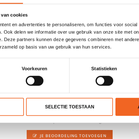
Nylon 420D ripstop, Gaia non-PVC foam
2 banden per zijkant + schouderbanden
 van cookies
ent en advertenties te personaliseren, om functies voor social
Ja (YKK)
. Ook delen we informatie over uw gebruik van onze site met on
2
e. Deze partners kunnen deze gegevens combineren met andere i
erzameld op basis van uw gebruik van hun services.
Nee
WXS/S (40N), WM/L (45N), WXL/XXL (50N)
Voorkeuren
Statistieken
SELECTIE TOESTAAN
0 sterren op basis van 0 beoordelingen
JE BEOORDELING TOEVOEGEN