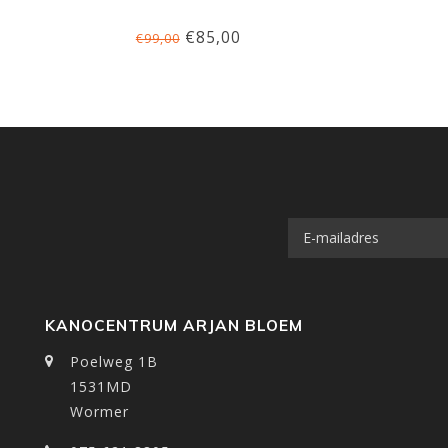
€85,00
€99,00
KANOCENTRUM ARJAN BLOEM
Poelweg 1B
1531MD
Wormer