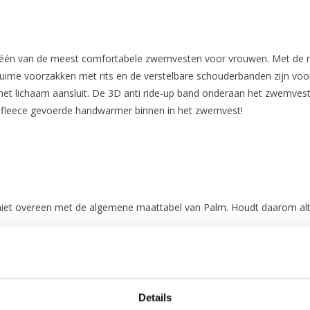
 één van de meest comfortabele zwemvesten voor vrouwen. Met de rits
 ruime voorzakken met rits en de verstelbare schouderbanden zijn vo
m het lichaam aansluit. De 3D anti ride-up band onderaan het zwemv
t fleece gevoerde handwarmer binnen in het zwemvest!
niet overeen met de algemene maattabel van Palm. Houdt daarom alt
Details