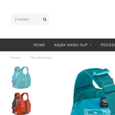
HOME
KAJAK-KANO-SUP
PEDDE
Home
/
Tika Women