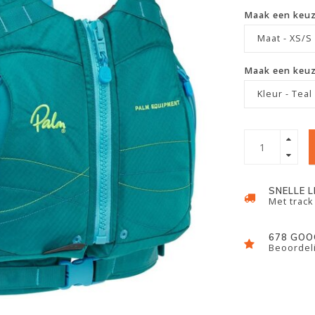
Maak een keu
Maat - XS/S
Maak een keu
Kleur - Teal
SNELLE 
Met track
678 GOO
Beoordeli