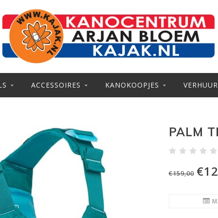
LS
ACCESSOIRES
KANOKOOPJES
VERHUUR
PALM T
€12
€159,00
M