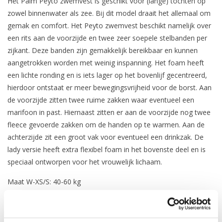
Het Palm Peyto zwemvest is geschikt voor (lange) tochten op
zowel binnenwater als zee. Bij dit model draait het allemaal om
gemak en comfort. Het Peyto zwemvest beschikt namelijk over
een rits aan de voorzijde en twee zeer soepele stelbanden per
zijkant. Deze banden zijn gemakkelijk bereikbaar en kunnen
aangetrokken worden met weinig inspanning. Het foam heeft
een lichte ronding en is iets lager op het bovenlijf gecentreerd,
hierdoor ontstaat er meer bewegingsvrijheid voor de borst. Aan
de voorzijde zitten twee ruime zakken waar eventueel een
marifoon in past. Hiernaast zitten er aan de voorzijde nog twee
fleece gevoerde zakken om de handen op te warmen. Aan de
achterzijde zit een groot vak voor eventueel een drinkzak. De
lady versie heeft extra flexibel foam in het bovenste deel en is
speciaal ontworpen voor het vrouwelijk lichaam.
Maat W-XS/S: 40-60 kg
Maat W-M/L: 50-70 kg
Maat W-XL/XXL: 60-80+ kg