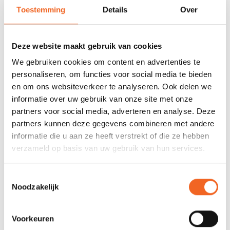
Toestemming
Details
Over
SPECIFICATIES
Deze website maakt gebruik van cookies
Materiaal
Nylon 200D
We gebruiken cookies om content en advertenties te
Verstelbaarheid:
2 banden per zijkant +
personaliseren, om functies voor social media te bieden
schouderbanden
en om ons websiteverkeer te analyseren. Ook delen we
informatie over uw gebruik van onze site met onze
Rits:
Ja (YKK)
partners voor social media, adverteren en analyse. Deze
Zakken:
3
partners kunnen deze gegevens combineren met andere
informatie die u aan ze heeft verstrekt of die ze hebben
Drinkzak optie:
Ja
verzameld op basis van uw gebruik van hun services.
Drijfvermogen:
W-XS/S (45 N)‚ W-M/L (50 N)‚
W-XL/XXL (60 N)
Toestemmingsselectie
Noodzakelijk
REVIEWS
Voorkeuren