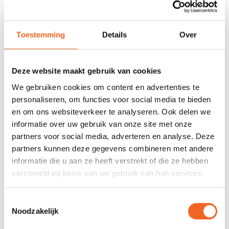
voorraad
678 GOOGLE REVIEWS
PROEFVAART
Toestemming
Details
Over
MOGELIJKHEID
Beoordeling 4,8/5
Bij onze showroom
sterren
locatie
Deze website maakt gebruik van cookies
We gebruiken cookies om content en advertenties te
INFORMATIE
personaliseren, om functies voor social media te bieden
en om ons websiteverkeer te analyseren. Ook delen we
Deze gebruikte Prijon SkegYak Prilite heeft lichte
informatie over uw gebruik van onze site met onze
gebruikssporen. De SkegYak heeft een lengte van 509
partners voor social media, adverteren en analyse. Deze
centimeter en een breedte van 56 centimeter.
partners kunnen deze gegevens combineren met andere
informatie die u aan ze heeft verstrekt of die ze hebben
verzameld op basis van uw gebruik van hun services.
REVIEWS
Toestemmingsselectie
Noodzakelijk
Nog niet gewaardeerd