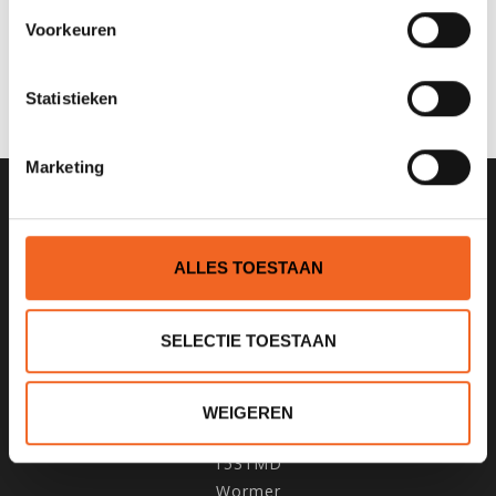
Voorkeuren
0 sterren op basis van 0 beoordelingen
JE BEOORDELING TOEVOEGEN
Statistieken
Marketing
SCHRIJF JE IN VOOR ONZE
NIEUWSBRIEF
ALLES TOESTAAN
SELECTIE TOESTAAN
KANOCENTRUM ARJAN BLOEM
WEIGEREN
Poelweg 1B
1531MD
Wormer