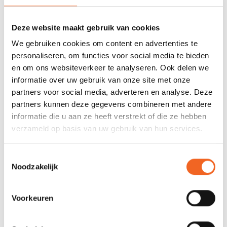
0 sterren op basis van 0 beoordelingen
JE BEOORDELING TOEVOEGEN
Deze website maakt gebruik van cookies
We gebruiken cookies om content en advertenties te
personaliseren, om functies voor social media te bieden
GERELATEERDE PRODUCTEN
en om ons websiteverkeer te analyseren. Ook delen we
informatie over uw gebruik van onze site met onze
partners voor social media, adverteren en analyse. Deze
partners kunnen deze gegevens combineren met andere
informatie die u aan ze heeft verstrekt of die ze hebben
verzameld op basis van uw gebruik van hun services.
Toestemmingsselectie
Noodzakelijk
Voorkeuren
PYRANHA CONNECT
PYRANHA CONNECT
THIGH GRIPS
THIGH GRIP FITTING KIT
€40,00
€19,00