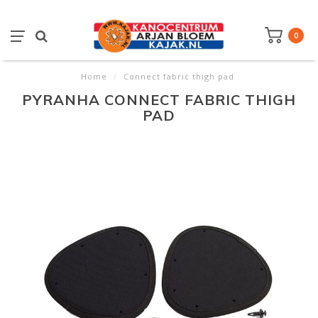
0
Home
/
Connect fabric thigh pad
PYRANHA CONNECT FABRIC THIGH
PAD