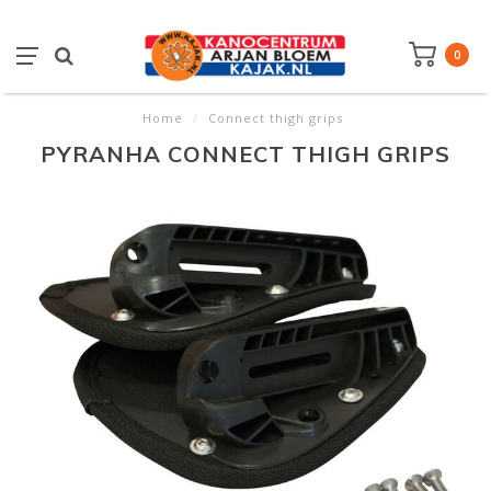
0
Home
/
Connect thigh grips
PYRANHA CONNECT THIGH GRIPS