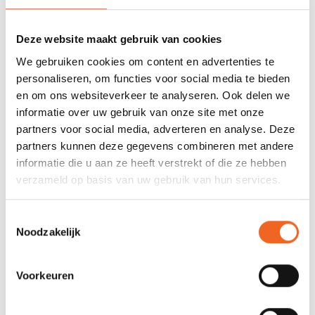
0 sterren op basis van 0 beoordelingen
JE BEOORDELING TOEVOEGEN
Deze website maakt gebruik van cookies
We gebruiken cookies om content en advertenties te
personaliseren, om functies voor social media te bieden
GERELATEERDE PRODUCTEN
en om ons websiteverkeer te analyseren. Ook delen we
informatie over uw gebruik van onze site met onze
partners voor social media, adverteren en analyse. Deze
partners kunnen deze gegevens combineren met andere
informatie die u aan ze heeft verstrekt of die ze hebben
verzameld op basis van uw gebruik van hun services.
Toestemmingsselectie
Noodzakelijk
Voorkeuren
PYRANHA CONNECT
PYRANHA CONNECT
FABRIC THIGH PAD
THIGH GRIP FITTING KIT
€30,00
€19,00