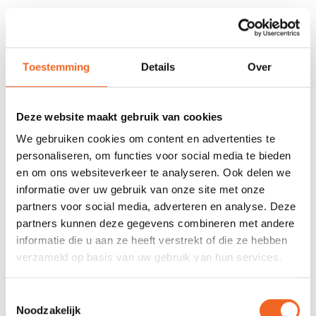
678 GOOGLE REVIEWS
PROEFVAART
MOGELIJKHEID
Beoordeling 4,8/5
Bij onze showroom
sterren
locatie
Toestemming
Details
Over
Deze website maakt gebruik van cookies
INFORMATIE
We gebruiken cookies om content en advertenties te
Deze Roof Roller van Sunny is een laadhulp bij het laden van de
personaliseren, om functies voor social media te bieden
kajak op het dak. De laadhulp wordt bevestigd op de achterkant
en om ons websiteverkeer te analyseren. Ook delen we
van de auto. De twee bovenste banden worden bevestigd aan
informatie over uw gebruik van onze site met onze
de bovenkant van de achterklep en de onderste banden aan de
partners voor social media, adverteren en analyse. Deze
onderkant van de achterklep. Met deze Roof Roller is het alleen
partners kunnen deze gegevens combineren met andere
laden van een kajak geen probleem meer!
informatie die u aan ze heeft verstrekt of die ze hebben
verzameld op basis van uw gebruik van hun services.
REVIEWS
Toestemmingsselectie
Noodzakelijk