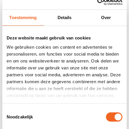
REVIEWS
Toestemming
Details
Over
Nog niet gewaardeerd
Deze website maakt gebruik van cookies
0 sterren op basis van 0 beoordelingen
We gebruiken cookies om content en advertenties te
personaliseren, om functies voor social media te bieden
JE BEOORDELING TOEVOEGEN
en om ons websiteverkeer te analyseren. Ook delen we
informatie over uw gebruik van onze site met onze
partners voor social media, adverteren en analyse. Deze
GERELATEERDE PRODUCTEN
partners kunnen deze gegevens combineren met andere
informatie die u aan ze heeft verstrekt of die ze hebben
verzameld op basis van uw gebruik van hun services.
Toestemmingsselectie
Noodzakelijk