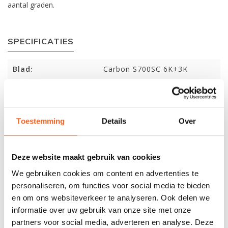
aantal graden.
SPECIFICATIES
Blad:
Carbon S700SC 6K+3K
Steel:
Carbon S700SC 6K+3K
Deelbaar:
Ja + 360º graden en lengte
verstelbaar
Toestemming
Details
Over
Bladoppervlak:
670 cm2
Deze website maakt gebruik van cookies
Gewicht:
900 gram
We gebruiken cookies om content en advertenties te
personaliseren, om functies voor social media te bieden
en om ons websiteverkeer te analyseren. Ook delen we
REVIEWS
informatie over uw gebruik van onze site met onze
partners voor social media, adverteren en analyse. Deze