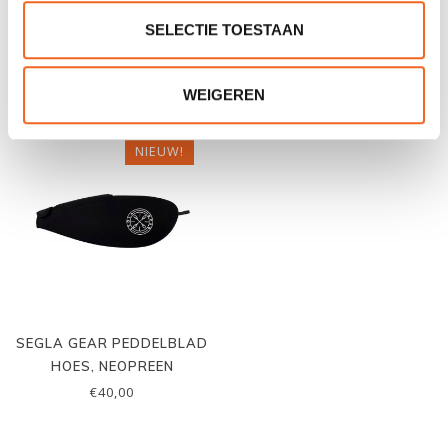
SEGLA GEAR NGARU
SEGLA GEAR PEDDELHOES
HORIZON BLAZE
MET SCHOUDERBAND,
SELECTIE TOESTAAN
DEELBARE PEDDEL
€350,00
€50,00
€415,00
€58,00
WEIGEREN
NIEUW!
SEGLA GEAR PEDDELBLAD
HOES, NEOPREEN
€40,00