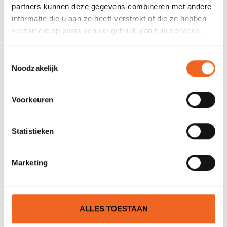
Nog niet gewaardeerd
partners kunnen deze gegevens combineren met andere
informatie die u aan ze heeft verstrekt of die ze hebben
verzameld op basis van uw gebruik van hun services.
0 sterren op basis van 0 beoordelingen
JE BEOORDELING TOEVOEGEN
Toestemmingsselectie
Noodzakelijk
GERELATEERDE PRODUCTEN
Voorkeuren
Statistieken
NIEUW!
NIEUW!
Marketing
ALLES TOESTAAN