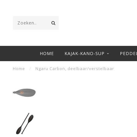
HOME
KAJAK-KANO-SUP
PEDDE
Home
/
Ngaru Carbon, deelbaar/verstelbaar