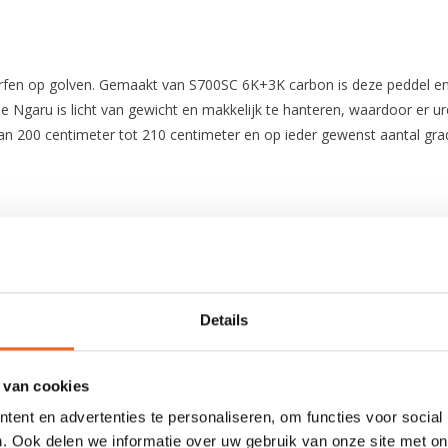
fen op golven. Gemaakt van S700SC 6K+3K carbon is deze peddel enorm
e Ngaru is licht van gewicht en makkelijk te hanteren, waardoor er u
 van 200 centimeter tot 210 centimeter en op ieder gewenst aantal gra
Carbon S700SC 6K+3K
Carbon S700SC 6K+3K
Details
Ja + 360º graden en lengte verstelbaar
670 cm2
 van cookies
ent en advertenties te personaliseren, om functies voor social
900 gram
. Ook delen we informatie over uw gebruik van onze site met on