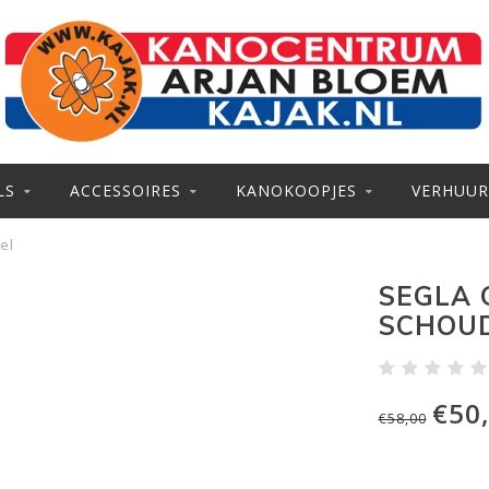
LS
ACCESSOIRES
KANOKOOPJES
VERHUUR
el
SEGLA 
SCHOUD
€50
€58,00