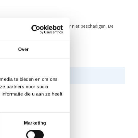
 van foam zodat beide delen elkaar niet beschadigen. De
ijk te dragen is.
Over
 media te bieden en om ons
ze partners voor social
nformatie die u aan ze heeft
Marketing
N