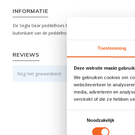
INFORMATIE
De Segla Gear peddelhoes beschermt een deelbare peddel tijde
buitenkant van de peddelhoes is gemaakt van sterk Cordura en
Toestemming
REVIEWS
Deze website maakt gebruik
Nog niet gewaardeerd
We gebruiken cookies om cont
websiteverkeer te analyseren
media, adverteren en analys
verstrekt of die ze hebben v
Toestemmingsselectie
Noodzakelijk