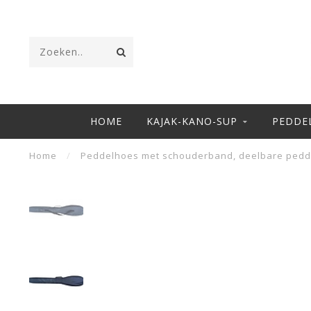
HOME
KAJAK-KANO-SUP
PEDDE
Home
/
Peddelhoes met schouderband, deelbare pedd