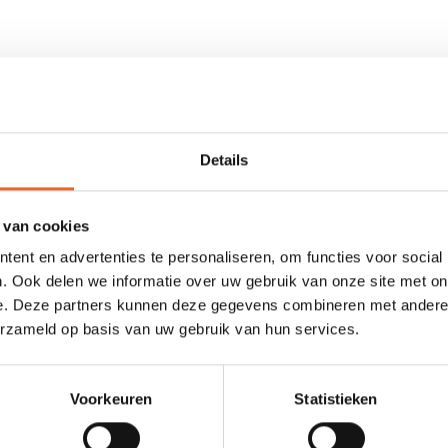
ns transport of opbergen. De peddeltas heeft binnenin een scheiding
 de hoes is voorzien van een schouderband, waardoor de hoes makkel
Details
 van cookies
ent en advertenties te personaliseren, om functies voor social
. Ook delen we informatie over uw gebruik van onze site met on
0 sterren op basis van 0 beoordelingen
e. Deze partners kunnen deze gegevens combineren met andere i
erzameld op basis van uw gebruik van hun services.
JE BEOORDELING TOEVOEGEN
Voorkeuren
Statistieken
GERELATEERDE PRODUCTE