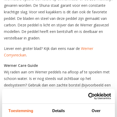
gevaren worden. De Shuna staat garant voor een constante
krachtige slag. Voor veel kajakkers is dit dan ook de favoriete
peddel. De bladen en steel van deze peddel zijn gemaakt van
carbon. Deze peddel is licht en stijver dan de Werner glasvezel
modellen. De peddel heeft een bentshaft en is deelbaar en
verstelbaar in graden.
Liever een groter blad? Kijk dan eens naar de
Werner
Corryvreckan
.
Werner Care Guide
Wij raden aan om Werner peddels na afloop af te spoelen met
schoon water. Is er nog steeds vuil zichtbaar op het
deelsysteem? Gebruik dan een zachte borstel (bijvoorbeeld een
tandenborstel) met water en eventueel milde zeep om het
overige vuil eraf te krijgen. Eenmaal afgespoeld kan de peddel
weer in elkaar gezet worden.
Toestemming
Details
Over