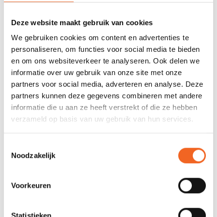
SPECIFICATIES
Deze website maakt gebruik van cookies
Blad:
Carbon
We gebruiken cookies om content en advertenties te
personaliseren, om functies voor social media te bieden
Steel:
Carbon
en om ons websiteverkeer te analyseren. Ook delen we
informatie over uw gebruik van onze site met onze
Deelbaar:
Ja + 360º graden verstelbaar
partners voor social media, adverteren en analyse. Deze
Bladoppervlak:
615 cm2
partners kunnen deze gegevens combineren met andere
informatie die u aan ze heeft verstrekt of die ze hebben
Gewicht:
843 gr.
verzameld op basis van uw gebruik van hun services.
Toestemmingsselectie
REVIEWS
Noodzakelijk
Nog niet gewaardeerd
Voorkeuren
0 sterren op basis van 0 beoordelingen
Statistieken