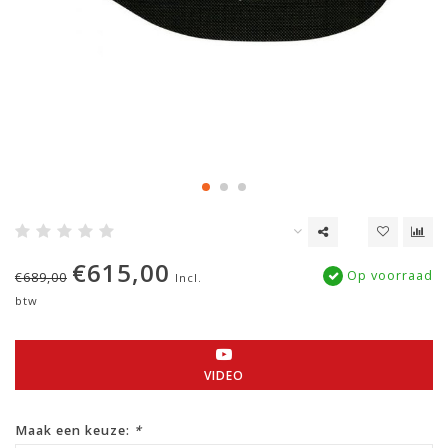
€615,00
Op voorraad
€689,00
Incl.
btw
VIDEO
Maak een keuze:
*