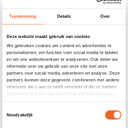
678 GOOGLE REVIEWS
PROEFVAART
Toestemming
Details
Over
MOGELIJKHEID
Beoordeling 4,8/5
Bij onze showroom
sterren
locatie
Deze website maakt gebruik van cookies
We gebruiken cookies om content en advertenties te
INFORMATIE
personaliseren, om functies voor social media te bieden
en om ons websiteverkeer te analyseren. Ook delen we
Een signaalspiegel is een handig hulpmiddel bij het seinen naar
informatie over uw gebruik van onze site met onze
ander scheepvaartverkeer, wanneer u bijvoorbeeld gestrand
partners voor social media, adverteren en analyse. Deze
bent. Deze spiegel heeft een afmeting van 7 bij 7 centimeter.
partners kunnen deze gegevens combineren met andere
informatie die u aan ze heeft verstrekt of die ze hebben
verzameld op basis van uw gebruik van hun services.
REVIEWS
Toestemmingsselectie
Nog niet gewaardeerd
Noodzakelijk