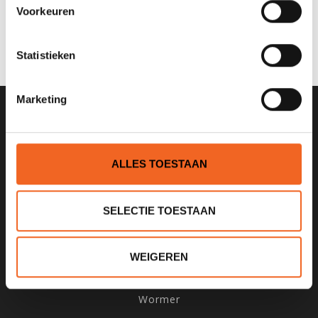
0 sterren op basis van 0 beoordelingen
Voorkeuren
JE BEOORDELING TOEVOEGEN
Statistieken
Marketing
SCHRIJF JE IN VOOR ONZE
NIEUWSBRIEF
ALLES TOESTAAN
SELECTIE TOESTAAN
KANOCENTRUM ARJAN BLOEM
WEIGEREN
Poelweg 1B
1531MD
Wormer