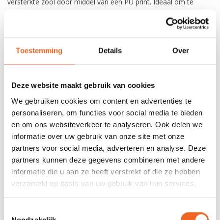
versterkte zool door middel van een PU print. Ideaal om te
dragen in waterschoenen of te combineren met droogkleding
voor extra isolatie.
Toestemming
Details
Over
REVIEWS
Deze website maakt gebruik van cookies
Nog niet gewaardeerd
We gebruiken cookies om content en advertenties te
personaliseren, om functies voor social media te bieden
0 sterren op basis van 0 beoordelingen
en om ons websiteverkeer te analyseren. Ook delen we
informatie over uw gebruik van onze site met onze
JE BEOORDELING TOEVOEGEN
partners voor social media, adverteren en analyse. Deze
partners kunnen deze gegevens combineren met andere
informatie die u aan ze heeft verstrekt of die ze hebben
GERELATEERDE PRODUCTEN
verzameld op basis van uw gebruik van hun services.
Toestemmingsselectie
OP=OP!
Noodzakelijk