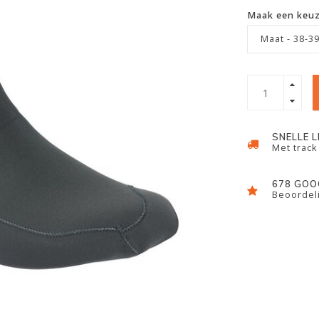
Maak een keu
Maat - 38-39
SNELLE 
Met track
678 GOO
Beoordeli