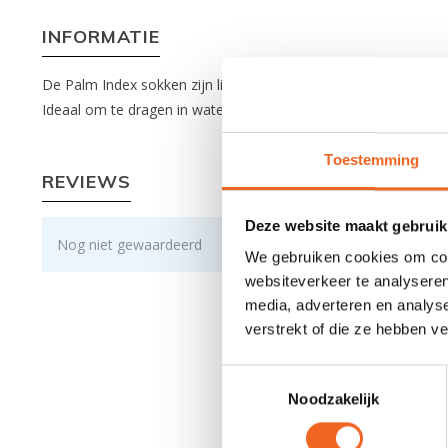
INFORMATIE
De Palm Index sokken zijn licht van gewicht, warm, super re
Ideaal om te dragen in waterschoenen of te combineren met dr
Toestemming
REVIEWS
Deze website maakt gebruik
Nog niet gewaardeerd
We gebruiken cookies om cont
websiteverkeer te analyseren
media, adverteren en analys
verstrekt of die ze hebben v
Toestemmingsselectie
Noodzakelijk