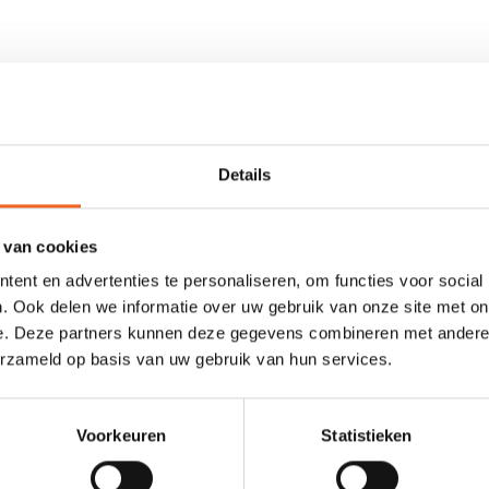
kbaar en zacht om te dragen. De sokken zijn gemaakt van gecoat 1.5 
oogkleding voor isolatie.
Details
 van cookies
ent en advertenties te personaliseren, om functies voor social
. Ook delen we informatie over uw gebruik van onze site met on
0 sterren op basis van 0 beoordelingen
e. Deze partners kunnen deze gegevens combineren met andere i
erzameld op basis van uw gebruik van hun services.
JE BEOORDELING TOEVOEGEN
Voorkeuren
Statistieken
GERELATEERDE PRODUCTE