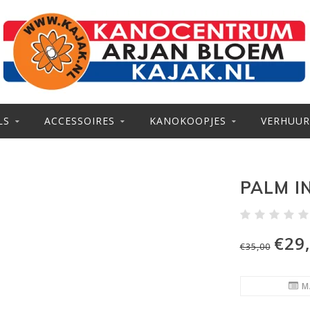
LS
ACCESSOIRES
KANOKOOPJES
VERHUUR
PALM I
€29
€35,00
M