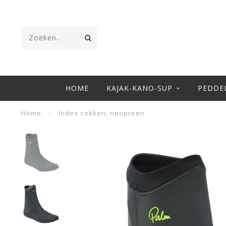
HOME
KAJAK-KANO-SUP
PEDDE
Home
/
Index sokken, neopreen