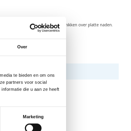
mm CR limestone neopreen en beschikken over platte naden.
Over
 media te bieden en om ons
ze partners voor social
nformatie die u aan ze heeft
Marketing
N